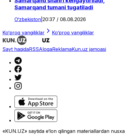
Samarqand shahri kengaytiriladi,
Samarqand tumani tugatiladi
O‘zbekiston
|
20:37 / 08.08.2026
Ko‘proq yangiliklar
Ko‘proq yangiliklar
Sayt haqida
RSS
Aloqa
Reklama
Kun.uz jamoasi
«KUN.UZ» saytida e‘lon qilingan materiallardan nusxa