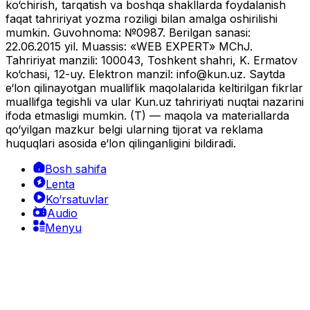
ko‘chirish, tarqatish va boshqa shakllarda foydalanish
faqat tahririyat yozma roziligi bilan amalga oshirilishi
mumkin. Guvohnoma: №0987. Berilgan sanasi:
22.06.2015 yil. Muassis: «WEB EXPERT» MChJ.
Tahririyat manzili: 100043, Toshkent shahri, K. Ermatov
ko‘chasi, 12-uy. Elektron manzil:
info@kun.uz
. Saytda
e‘lon qilinayotgan mualliflik maqolalarida keltirilgan fikrlar
muallifga tegishli va ular Kun.uz tahririyati nuqtai nazarini
ifoda etmasligi mumkin. (T) — maqola va materiallarda
qo‘yilgan mazkur belgi ularning tijorat va reklama
huquqlari asosida e‘lon qilinganligini bildiradi.
Bosh sahifa
Lenta
Ko‘rsatuvlar
Audio
Menyu