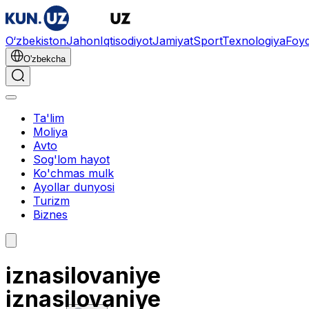
O‘zbekiston
Jahon
Iqtisodiyot
Jamiyat
Sport
Texnologiya
Foyd
O'zbekcha
Ta'lim
Moliya
Avto
Sog'lom hayot
Ko'chmas mulk
Ayollar dunyosi
Turizm
Biznes
iznasilovaniye
iznasilovaniye