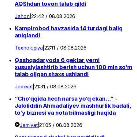
AQShdan tovon talab qildi
Jahon
|
22:42 / 08.08.2026
Kampirobod havzasida 14 turdagi baliq
aniqlandi
Texnologiya
|
22:11 / 08.08.2026
Qashqadaryoda 6 gektar yerni
xususiylashtirib berish uchun 100 mln so‘m
talab qilgan shaxs ushlandi
Jamiyat
|
21:31 / 08.08.2026
“Cho‘qqida hech narsa yo‘q ekan...” -
Jaloliddin Ahmadaliyev mashhurlik badali,
to‘y biznesi va nota bilmasligi haqida
Jamiyat
|
21:05 / 08.08.2026