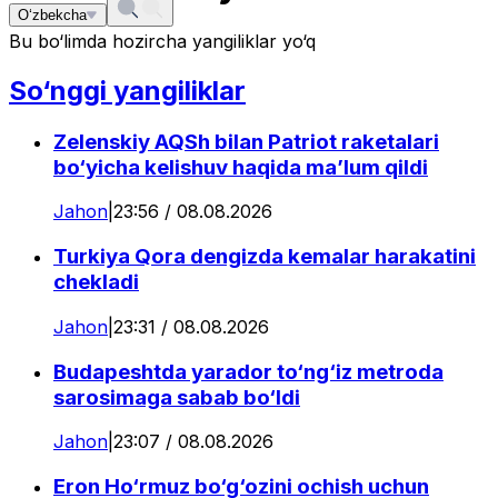
O‘zbekcha
Bu bo‘limda hozircha yangiliklar yo‘q
So‘nggi yangiliklar
Zelenskiy AQSh bilan Patriot raketalari
bo‘yicha kelishuv haqida ma’lum qildi
Jahon
|
23:56 / 08.08.2026
Turkiya Qora dengizda kemalar harakatini
chekladi
Jahon
|
23:31 / 08.08.2026
Budapeshtda yarador to‘ng‘iz metroda
sarosimaga sabab bo‘ldi
Jahon
|
23:07 / 08.08.2026
Eron Ho‘rmuz bo‘g‘ozini ochish uchun