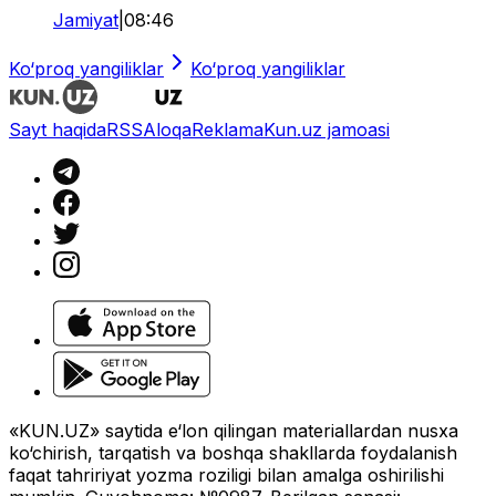
Jamiyat
|
08:46
Ko‘proq yangiliklar
Ko‘proq yangiliklar
Sayt haqida
RSS
Aloqa
Reklama
Kun.uz jamoasi
«KUN.UZ» saytida e‘lon qilingan materiallardan nusxa
ko‘chirish, tarqatish va boshqa shakllarda foydalanish
faqat tahririyat yozma roziligi bilan amalga oshirilishi