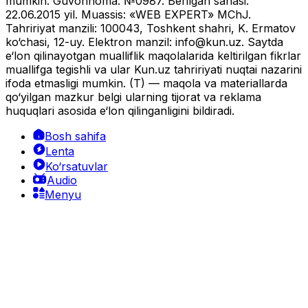
mumkin. Guvohnoma: №0987. Berilgan sanasi:
22.06.2015 yil. Muassis: «WEB EXPERT» MChJ.
Tahririyat manzili: 100043, Toshkent shahri, K. Ermatov
ko‘chasi, 12-uy. Elektron manzil:
info@kun.uz
. Saytda
e‘lon qilinayotgan mualliflik maqolalarida keltirilgan fikrlar
muallifga tegishli va ular Kun.uz tahririyati nuqtai nazarini
ifoda etmasligi mumkin. (T) — maqola va materiallarda
qo‘yilgan mazkur belgi ularning tijorat va reklama
huquqlari asosida e‘lon qilinganligini bildiradi.
Bosh sahifa
Lenta
Ko‘rsatuvlar
Audio
Menyu