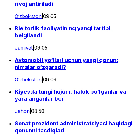
rivojlantiriladi
O‘zbekiston
|
09:05
Rieltorlik faoliyatining yangi tartibi
belgilandi
Jamiyat
|
09:05
Avtomobil yo‘llari uchun yangi qonun:
nimalar o‘zgaradi?
O‘zbekiston
|
09:03
Kiyevda tungi hujum: halok bo‘lganlar va
yaralanganlar bor
Jahon
|
08:50
Senat prezident administratsiyasi haqidagi
qonunni tasdiqladi