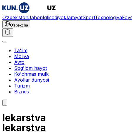
O‘zbekiston
Jahon
Iqtisodiyot
Jamiyat
Sport
Texnologiya
Foyd
O'zbekcha
Ta'lim
Moliya
Avto
Sog'lom hayot
Ko'chmas mulk
Ayollar dunyosi
Turizm
Biznes
lekarstva
lekarstva