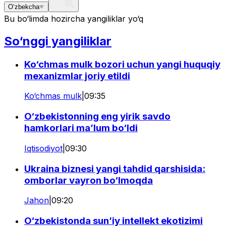
O‘zbekcha
Bu bo‘limda hozircha yangiliklar yo‘q
So‘nggi yangiliklar
Ko‘chmas mulk bozori uchun yangi huquqiy
mexanizmlar joriy etildi
Ko‘chmas mulk
|
09:35
O‘zbekistonning eng yirik savdo
hamkorlari ma’lum bo‘ldi
Iqtisodiyot
|
09:30
Ukraina biznesi yangi tahdid qarshisida:
omborlar vayron bo‘lmoqda
Jahon
|
09:20
O‘zbekistonda sun’iy intellekt ekotizimi