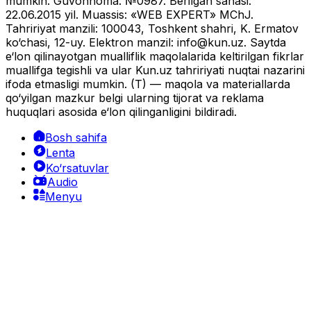
mumkin. Guvohnoma: №0987. Berilgan sanasi:
22.06.2015 yil. Muassis: «WEB EXPERT» MChJ.
Tahririyat manzili: 100043, Toshkent shahri, K. Ermatov
ko‘chasi, 12-uy. Elektron manzil:
info@kun.uz
. Saytda
e‘lon qilinayotgan mualliflik maqolalarida keltirilgan fikrlar
muallifga tegishli va ular Kun.uz tahririyati nuqtai nazarini
ifoda etmasligi mumkin. (T) — maqola va materiallarda
qo‘yilgan mazkur belgi ularning tijorat va reklama
huquqlari asosida e‘lon qilinganligini bildiradi.
Bosh sahifa
Lenta
Ko‘rsatuvlar
Audio
Menyu