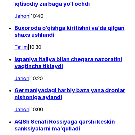
iqtisodiy zarbaga yo‘l ochdi
Jahon
|
10:40
Buxoroda o‘qishga kiritishni va’da qilgan
shaxs ushlandi
Ta’lim
|
10:30
Ispaniya Italiya bilan chegara nazoratini
vaqtincha tiklaydi
Jahon
|
10:20
Germaniyadagi harbiy baza yana dronlar
nishoniga aylandi
Jahon
|
10:00
AQSh Senati Rossiyaga qarshi keskin
sanksiyalarni ma’qulladi