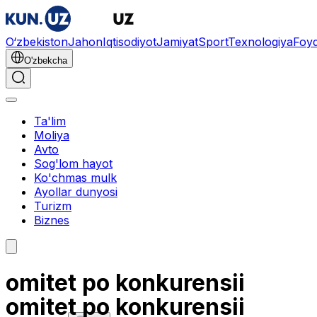
O‘zbekiston
Jahon
Iqtisodiyot
Jamiyat
Sport
Texnologiya
Foyd
O'zbekcha
Ta'lim
Moliya
Avto
Sog'lom hayot
Ko'chmas mulk
Ayollar dunyosi
Turizm
Biznes
omitet po konkurensii
omitet po konkurensii