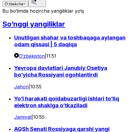
O‘zbekcha
Bu bo‘limda hozircha yangiliklar yo‘q
So‘nggi yangiliklar
Unutilgan shahar va toshbaqaga aylangan
odam qissasi | 5 daqiqa
O‘zbekiston
|
11:51
Yevropa davlatlari Janubiy Osetiya
bo‘yicha Rossiyani ogohlantirdi
Jahon
|
10:55
Yo‘l harakati qoidabuzarligi ishlari to‘liq
elektron shaklga o‘tkaziladi
Jamiyat
|
10:55
AQSh Senati Rossiyaga qarshi yangi