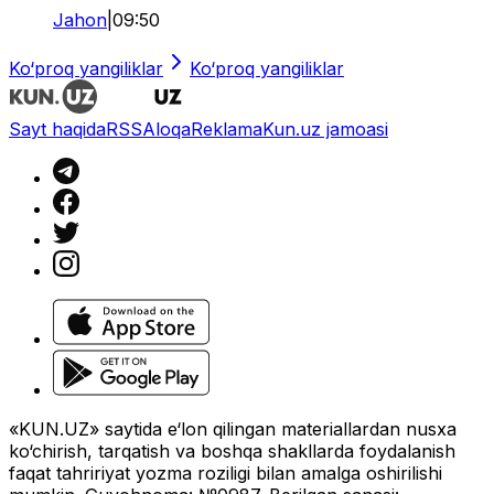
Jahon
|
09:50
Ko‘proq yangiliklar
Ko‘proq yangiliklar
Sayt haqida
RSS
Aloqa
Reklama
Kun.uz jamoasi
«KUN.UZ» saytida e‘lon qilingan materiallardan nusxa
ko‘chirish, tarqatish va boshqa shakllarda foydalanish
faqat tahririyat yozma roziligi bilan amalga oshirilishi