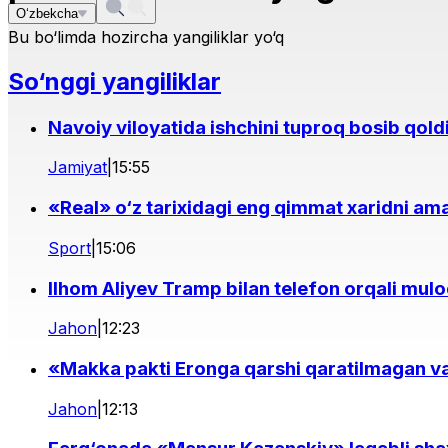
O‘zbekcha
Bu bo‘limda hozircha yangiliklar yo‘q
So‘nggi yangiliklar
Navoiy viloyatida ishchini tuproq bosib qold
Jamiyat
|
15:55
«Real» o‘z tarixidagi eng qimmat xaridni ama
Sport
|
15:06
Ilhom Aliyev Tramp bilan telefon orqali mulo
Jahon
|
12:23
«Makka pakti Eronga qarshi qaratilmagan v
Jahon
|
12:13