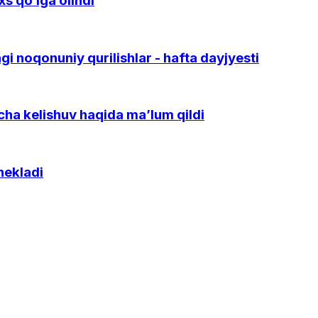
s qo‘lga olindi
gi noqonuniy qurilishlar - hafta dayjyesti
icha kelishuv haqida ma’lum qildi
hekladi