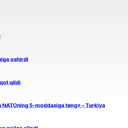
i
lga oshirdi
qot qildi
a NATOning 5-moddasiga teng» – Turkiya