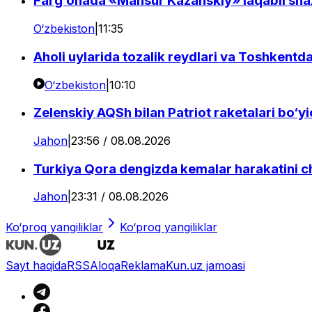
Farg‘onada «Mansur Kazanskiy» laqabli shax
O‘zbekiston
|
11:35
Aholi uylarida tozalik reydlari va Toshkentda
O‘zbekiston
|
10:10
Zelenskiy AQSh bilan Patriot raketalari bo‘y
Jahon
|
23:56 / 08.08.2026
Turkiya Qora dengizda kemalar harakatini c
Jahon
|
23:31 / 08.08.2026
Ko‘proq yangiliklar
Ko‘proq yangiliklar
Sayt haqida
RSS
Aloqa
Reklama
Kun.uz jamoasi