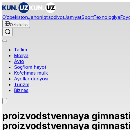
O‘zbekiston
Jahon
Iqtisodiyot
Jamiyat
Sport
Texnologiya
Foyd
O'zbekcha
Ta'lim
Moliya
Avto
Sog'lom hayot
Ko'chmas mulk
Ayollar dunyosi
Turizm
Biznes
proizvodstvennaya gimnast
proizvodstvennaya gimnast