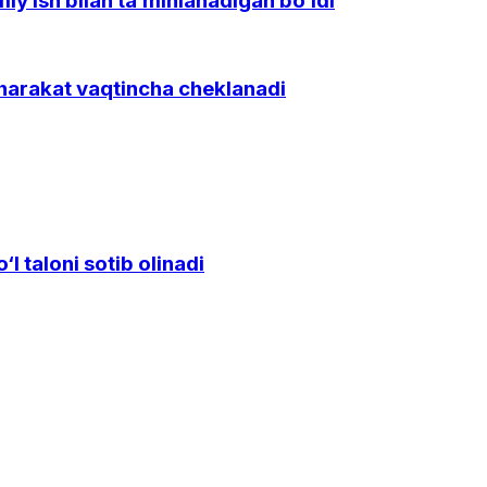
y ish bilan ta’minlanadigan bo‘ldi
 harakat vaqtincha cheklanadi
l taloni sotib olinadi