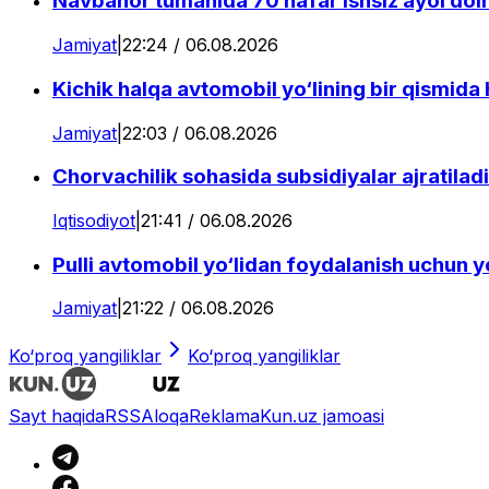
Navbahor tumanida 70 nafar ishsiz ayol doimi
Jamiyat
|
22:24 / 06.08.2026
Kichik halqa avtomobil yo‘lining bir qismida
Jamiyat
|
22:03 / 06.08.2026
Chorvachilik sohasida subsidiyalar ajratiladi
Iqtisodiyot
|
21:41 / 06.08.2026
Pulli avtomobil yo‘lidan foydalanish uchun yo‘
Jamiyat
|
21:22 / 06.08.2026
Ko‘proq yangiliklar
Ko‘proq yangiliklar
Sayt haqida
RSS
Aloqa
Reklama
Kun.uz jamoasi