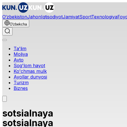
O‘zbekiston
Jahon
Iqtisodiyot
Jamiyat
Sport
Texnologiya
Foyd
O'zbekcha
Ta'lim
Moliya
Avto
Sog'lom hayot
Ko'chmas mulk
Ayollar dunyosi
Turizm
Biznes
sotsialnaya
sotsialnaya