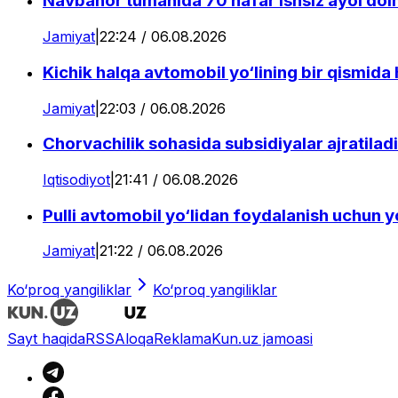
Navbahor tumanida 70 nafar ishsiz ayol doimi
Jamiyat
|
22:24 / 06.08.2026
Kichik halqa avtomobil yo‘lining bir qismida
Jamiyat
|
22:03 / 06.08.2026
Chorvachilik sohasida subsidiyalar ajratiladi
Iqtisodiyot
|
21:41 / 06.08.2026
Pulli avtomobil yo‘lidan foydalanish uchun yo‘
Jamiyat
|
21:22 / 06.08.2026
Ko‘proq yangiliklar
Ko‘proq yangiliklar
Sayt haqida
RSS
Aloqa
Reklama
Kun.uz jamoasi