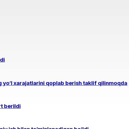
di
yo‘l xarajatlarini qoplab berish taklif qilinmoqda
t berildi