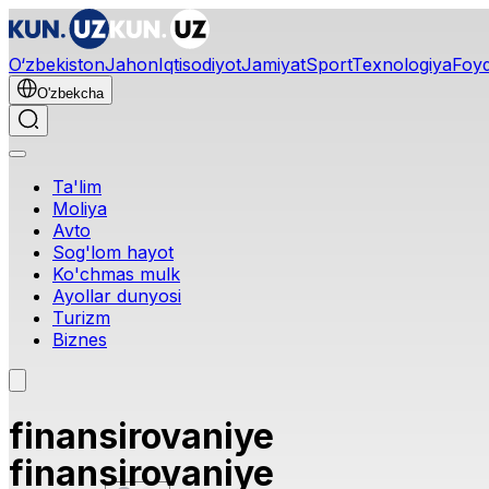
O‘zbekiston
Jahon
Iqtisodiyot
Jamiyat
Sport
Texnologiya
Foyd
O'zbekcha
Ta'lim
Moliya
Avto
Sog'lom hayot
Ko'chmas mulk
Ayollar dunyosi
Turizm
Biznes
finansirovaniye
finansirovaniye