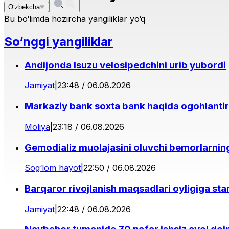
O‘zbekcha
Bu bo‘limda hozircha yangiliklar yo‘q
So‘nggi yangiliklar
Andijonda Isuzu velosipedchini urib yubordi
Jamiyat
|
23:48 / 06.08.2026
Markaziy bank soxta bank haqida ogohlantir
Moliya
|
23:18 / 06.08.2026
Gemodializ muolajasini oluvchi bemorlarning 
Sog‘lom hayot
|
22:50 / 06.08.2026
Barqaror rivojlanish maqsadlari oyligiga star
Jamiyat
|
22:48 / 06.08.2026