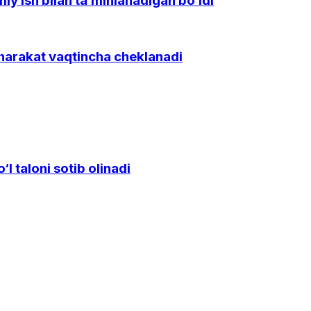
y ish bilan ta’minlanadigan bo‘ldi
 harakat vaqtincha cheklanadi
l taloni sotib olinadi