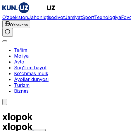
O‘zbekiston
Jahon
Iqtisodiyot
Jamiyat
Sport
Texnologiya
Foyd
O'zbekcha
Ta'lim
Moliya
Avto
Sog'lom hayot
Ko'chmas mulk
Ayollar dunyosi
Turizm
Biznes
xlopok
xlopok