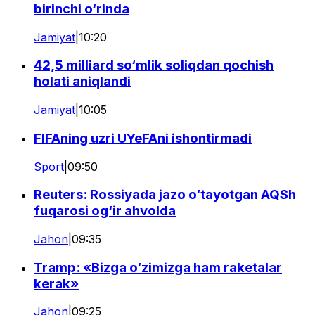
birinchi o‘rinda
Jamiyat
|
10:20
42,5 milliard so‘mlik soliqdan qochish
holati aniqlandi
Jamiyat
|
10:05
FIFAning uzri UYeFAni ishontirmadi
Sport
|
09:50
Reuters: Rossiyada jazo o‘tayotgan AQSh
fuqarosi og‘ir ahvolda
Jahon
|
09:35
Tramp: «Bizga o‘zimizga ham raketalar
kerak»
Jahon
|
09:25