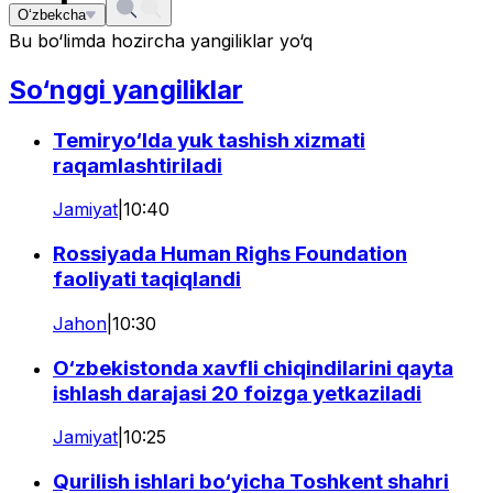
O‘zbekcha
Bu bo‘limda hozircha yangiliklar yo‘q
So‘nggi yangiliklar
Temiryo‘lda yuk tashish xizmati
raqamlashtiriladi
Jamiyat
|
10:40
Rossiyada Human Righs Foundation
faoliyati taqiqlandi
Jahon
|
10:30
O‘zbekistonda xavfli chiqindilarini qayta
ishlash darajasi 20 foizga yetkaziladi
Jamiyat
|
10:25
Qurilish ishlari bo‘yicha Toshkent shahri