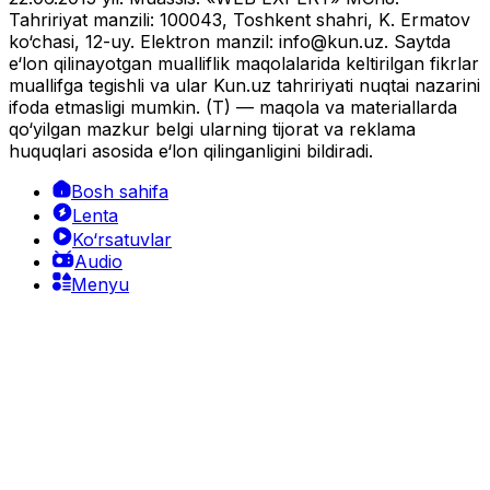
Tahririyat manzili: 100043, Toshkent shahri, K. Ermatov
ko‘chasi, 12-uy. Elektron manzil:
info@kun.uz
. Saytda
e‘lon qilinayotgan mualliflik maqolalarida keltirilgan fikrlar
muallifga tegishli va ular Kun.uz tahririyati nuqtai nazarini
ifoda etmasligi mumkin. (T) — maqola va materiallarda
qo‘yilgan mazkur belgi ularning tijorat va reklama
huquqlari asosida e‘lon qilinganligini bildiradi.
Bosh sahifa
Lenta
Ko‘rsatuvlar
Audio
Menyu