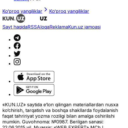
Ko‘proq yangiliklar
Ko‘proq yangiliklar
Sayt haqida
RSS
Aloqa
Reklama
Kun.uz jamoasi
«KUN.UZ» saytida e‘lon qilingan materiallardan nusxa
ko‘chirish, tarqatish va boshqa shakllarda foydalanish
faqat tahririyat yozma roziligi bilan amalga oshirilishi
mumkin. Guvohnoma: №0987. Berilgan sanasi:
22.06.2015 yil. Muassis: «WEB EXPERT» MChJ.