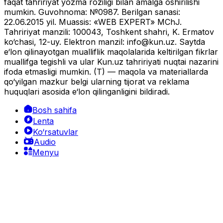
faqat tahririyat yozma roziligi bilan amalga oshirilishi
mumkin. Guvohnoma: №0987. Berilgan sanasi:
22.06.2015 yil. Muassis: «WEB EXPERT» MChJ.
Tahririyat manzili: 100043, Toshkent shahri, K. Ermatov
ko‘chasi, 12-uy. Elektron manzil:
info@kun.uz
. Saytda
e‘lon qilinayotgan mualliflik maqolalarida keltirilgan fikrlar
muallifga tegishli va ular Kun.uz tahririyati nuqtai nazarini
ifoda etmasligi mumkin. (T) — maqola va materiallarda
qo‘yilgan mazkur belgi ularning tijorat va reklama
huquqlari asosida e‘lon qilinganligini bildiradi.
Bosh sahifa
Lenta
Ko‘rsatuvlar
Audio
Menyu