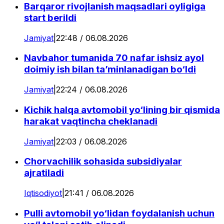
Barqaror rivojlanish maqsadlari oyligiga
start berildi
Jamiyat
|
22:48 / 06.08.2026
Navbahor tumanida 70 nafar ishsiz ayol
doimiy ish bilan ta’minlanadigan bo‘ldi
Jamiyat
|
22:24 / 06.08.2026
Kichik halqa avtomobil yo‘lining bir qismida
harakat vaqtincha cheklanadi
Jamiyat
|
22:03 / 06.08.2026
Chorvachilik sohasida subsidiyalar
ajratiladi
Iqtisodiyot
|
21:41 / 06.08.2026
Pulli avtomobil yo‘lidan foydalanish uchun