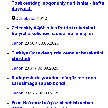
Toshkentdagi noqonuniy qurilishlar - hafta
dayjyesti
O‘zbekiston
|
10:10
Zelenskiy AQSh bilan Patriot raketalari
bo‘yicha kelishuv haqida ma’lum qildi
Jahon
|
23:56 / 08.08.2026
Turkiya Qora dengizda kemalar harakatini
chekladi
Jahon
|
23:31 / 08.08.2026
Budapeshtda yarador to‘ng‘iz metroda
sarosimaga sabab bo‘ldi
Jahon
|
23:07 / 08.08.2026
Eron Ho‘rmuz bo‘g‘ozini ochish uchun