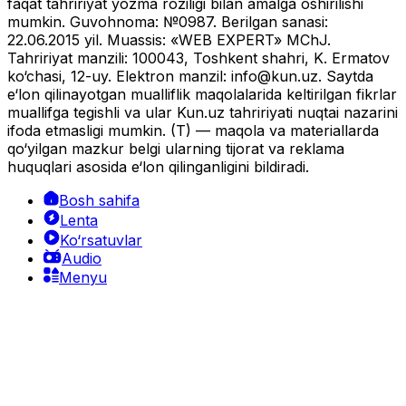
faqat tahririyat yozma roziligi bilan amalga oshirilishi
mumkin. Guvohnoma: №0987. Berilgan sanasi:
22.06.2015 yil. Muassis: «WEB EXPERT» MChJ.
Tahririyat manzili: 100043, Toshkent shahri, K. Ermatov
ko‘chasi, 12-uy. Elektron manzil:
info@kun.uz
. Saytda
e‘lon qilinayotgan mualliflik maqolalarida keltirilgan fikrlar
muallifga tegishli va ular Kun.uz tahririyati nuqtai nazarini
ifoda etmasligi mumkin. (T) — maqola va materiallarda
qo‘yilgan mazkur belgi ularning tijorat va reklama
huquqlari asosida e‘lon qilinganligini bildiradi.
Bosh sahifa
Lenta
Ko‘rsatuvlar
Audio
Menyu