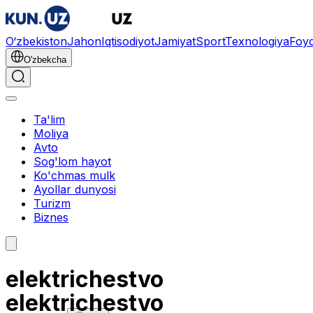
O‘zbekiston
Jahon
Iqtisodiyot
Jamiyat
Sport
Texnologiya
Foyd
O'zbekcha
Ta'lim
Moliya
Avto
Sog'lom hayot
Ko'chmas mulk
Ayollar dunyosi
Turizm
Biznes
elektrichestvo
elektrichestvo