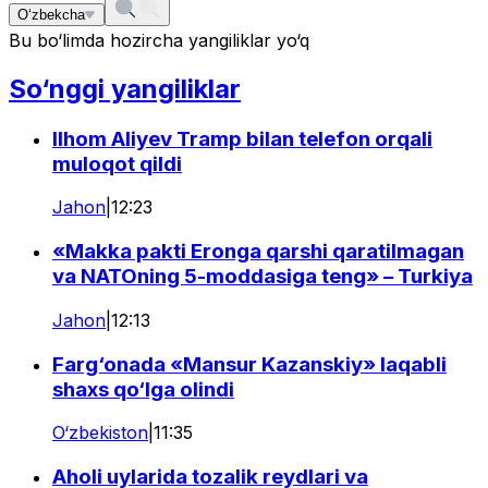
O‘zbekcha
Bu bo‘limda hozircha yangiliklar yo‘q
So‘nggi yangiliklar
Ilhom Aliyev Tramp bilan telefon orqali
muloqot qildi
Jahon
|
12:23
«Makka pakti Eronga qarshi qaratilmagan
va NATOning 5-moddasiga teng» – Turkiya
Jahon
|
12:13
Farg‘onada «Mansur Kazanskiy» laqabli
shaxs qo‘lga olindi
O‘zbekiston
|
11:35
Aholi uylarida tozalik reydlari va