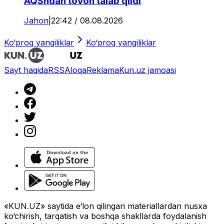
AQShdan tovon talab qildi
Jahon
|
22:42 / 08.08.2026
Ko‘proq yangiliklar
Ko‘proq yangiliklar
Sayt haqida
RSS
Aloqa
Reklama
Kun.uz jamoasi
«KUN.UZ» saytida e‘lon qilingan materiallardan nusxa
ko‘chirish, tarqatish va boshqa shakllarda foydalanish