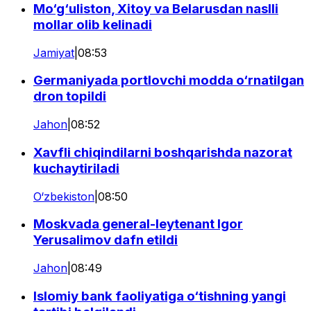
Mo‘g‘uliston, Xitoy va Belarusdan naslli
mollar olib kelinadi
Jamiyat
|
08:53
Germaniyada portlovchi modda o‘rnatilgan
dron topildi
Jahon
|
08:52
Xavfli chiqindilarni boshqarishda nazorat
kuchaytiriladi
O‘zbekiston
|
08:50
Moskvada general-leytenant Igor
Yerusalimov dafn etildi
Jahon
|
08:49
Islomiy bank faoliyatiga o‘tishning yangi