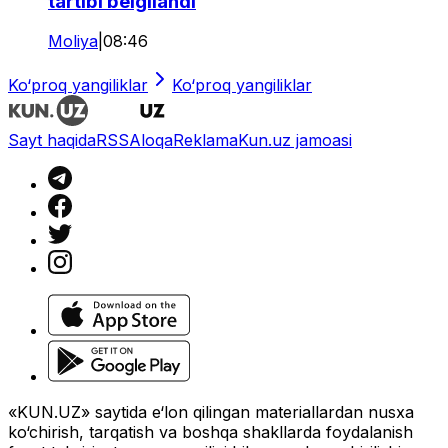
tartibi belgilandi
Moliya
|
08:46
Ko‘proq yangiliklar
Ko‘proq yangiliklar
Sayt haqida
RSS
Aloqa
Reklama
Kun.uz jamoasi
«KUN.UZ» saytida e‘lon qilingan materiallardan nusxa
ko‘chirish, tarqatish va boshqa shakllarda foydalanish