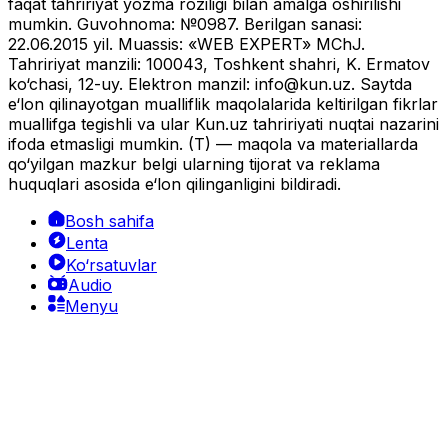
faqat tahririyat yozma roziligi bilan amalga oshirilishi
mumkin. Guvohnoma: №0987. Berilgan sanasi:
22.06.2015 yil. Muassis: «WEB EXPERT» MChJ.
Tahririyat manzili: 100043, Toshkent shahri, K. Ermatov
ko‘chasi, 12-uy. Elektron manzil:
info@kun.uz
. Saytda
e‘lon qilinayotgan mualliflik maqolalarida keltirilgan fikrlar
muallifga tegishli va ular Kun.uz tahririyati nuqtai nazarini
ifoda etmasligi mumkin. (T) — maqola va materiallarda
qo‘yilgan mazkur belgi ularning tijorat va reklama
huquqlari asosida e‘lon qilinganligini bildiradi.
Bosh sahifa
Lenta
Ko‘rsatuvlar
Audio
Menyu