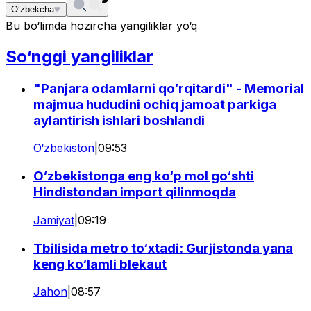
O‘zbekcha
Bu bo‘limda hozircha yangiliklar yo‘q
So‘nggi yangiliklar
"Panjara odamlarni qo‘rqitardi" - Memorial
majmua hududini ochiq jamoat parkiga
aylantirish ishlari boshlandi
O‘zbekiston
|
09:53
O‘zbekistonga eng ko‘p mol go‘shti
Hindistondan import qilinmoqda
Jamiyat
|
09:19
Tbilisida metro to‘xtadi: Gurjistonda yana
keng ko‘lamli blekaut
Jahon
|
08:57