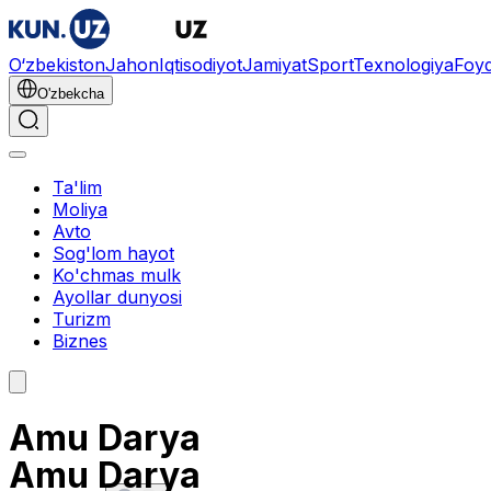
O‘zbekiston
Jahon
Iqtisodiyot
Jamiyat
Sport
Texnologiya
Foyd
O'zbekcha
Ta'lim
Moliya
Avto
Sog'lom hayot
Ko'chmas mulk
Ayollar dunyosi
Turizm
Biznes
Amu Darya
Amu Darya