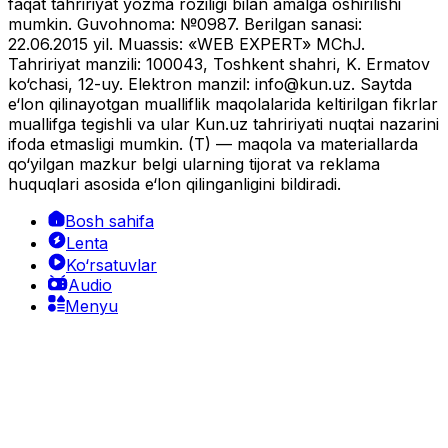
faqat tahririyat yozma roziligi bilan amalga oshirilishi
mumkin. Guvohnoma: №0987. Berilgan sanasi:
22.06.2015 yil. Muassis: «WEB EXPERT» MChJ.
Tahririyat manzili: 100043, Toshkent shahri, K. Ermatov
ko‘chasi, 12-uy. Elektron manzil:
info@kun.uz
. Saytda
e‘lon qilinayotgan mualliflik maqolalarida keltirilgan fikrlar
muallifga tegishli va ular Kun.uz tahririyati nuqtai nazarini
ifoda etmasligi mumkin. (T) — maqola va materiallarda
qo‘yilgan mazkur belgi ularning tijorat va reklama
huquqlari asosida e‘lon qilinganligini bildiradi.
Bosh sahifa
Lenta
Ko‘rsatuvlar
Audio
Menyu