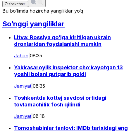
O‘zbekcha
Bu bo‘limda hozircha yangiliklar yo‘q
So‘nggi yangiliklar
Litva: Rossiya qo‘lga kiritilgan ukrain
dronlaridan foydalanishi mumkin
Jahon
|
08:35
Yakkasaroylik inspektor cho‘kayotgan 13
yoshli bolani qutqarib qoldi
Jamiyat
|
08:35
Toshkentda kottej savdosi ortidagi
tovlamachilik fosh qilindi
Jamiyat
|
08:18
Tomoshabinlar tanlovi: IMDb tarixidagi eng