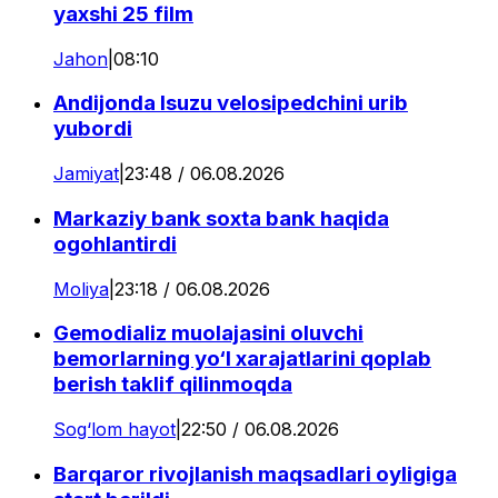
yaxshi 25 film
Jahon
|
08:10
Andijonda Isuzu velosipedchini urib
yubordi
Jamiyat
|
23:48 / 06.08.2026
Markaziy bank soxta bank haqida
ogohlantirdi
Moliya
|
23:18 / 06.08.2026
Gemodializ muolajasini oluvchi
bemorlarning yo‘l xarajatlarini qoplab
berish taklif qilinmoqda
Sog‘lom hayot
|
22:50 / 06.08.2026
Barqaror rivojlanish maqsadlari oyligiga