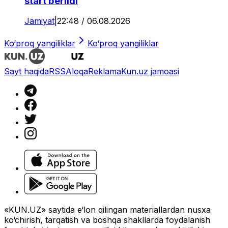
start berildi
Jamiyat
|
22:48 / 06.08.2026
Ko‘proq yangiliklar
Ko‘proq yangiliklar
Sayt haqida
RSS
Aloqa
Reklama
Kun.uz jamoasi
«KUN.UZ» saytida e‘lon qilingan materiallardan nusxa
ko‘chirish, tarqatish va boshqa shakllarda foydalanish