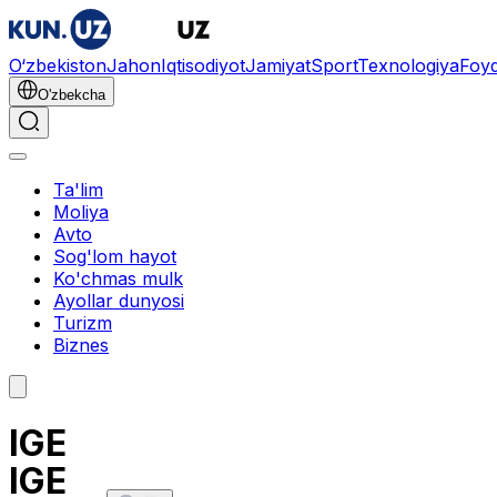
O‘zbekiston
Jahon
Iqtisodiyot
Jamiyat
Sport
Texnologiya
Foyd
O'zbekcha
Ta'lim
Moliya
Avto
Sog'lom hayot
Ko'chmas mulk
Ayollar dunyosi
Turizm
Biznes
IGE
IGE