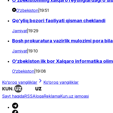
O‘zbekistonning xalqaro reytinglardagi o‘si
O‘zbekiston
|
19:51
Qo‘yliq bozori faoliyati qisman cheklandi
Jamiyat
|
19:29
Bosh prokuratura vazirlik mulozimi pora bila
Jamiyat
|
19:10
O‘zbekiston ilk bor Xalqaro informatika oli
O‘zbekiston
|
19:08
Ko‘proq yangiliklar
Ko‘proq yangiliklar
Sayt haqida
RSS
Aloqa
Reklama
Kun.uz jamoasi