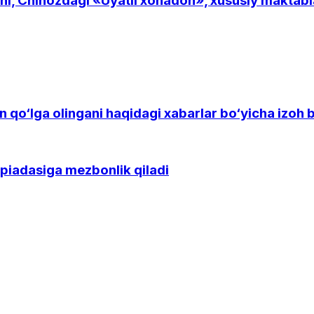
shi, Chinozdagi «Uyatli xonadon», xususiy maktabl
n qo‘lga olingani haqidagi xabarlar bo‘yicha izoh 
mpiadasiga mezbonlik qiladi