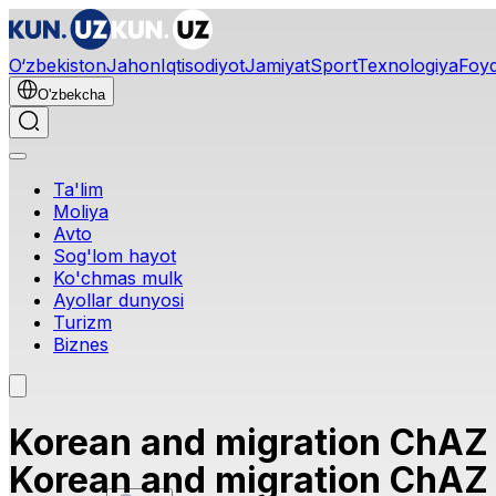
O‘zbekiston
Jahon
Iqtisodiyot
Jamiyat
Sport
Texnologiya
Foyd
O'zbekcha
Ta'lim
Moliya
Avto
Sog'lom hayot
Ko'chmas mulk
Ayollar dunyosi
Turizm
Biznes
Korean and migration ChAZ
Korean and migration ChAZ