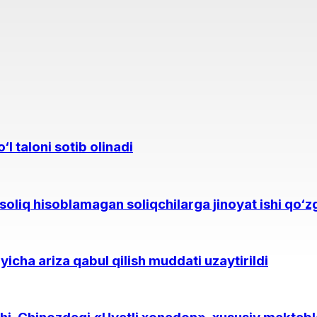
l taloni sotib olinadi
oliq hisoblamagan soliqchilarga jinoyat ishi qo‘zg
yicha ariza qabul qilish muddati uzaytirildi