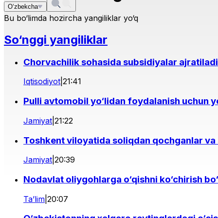
O‘zbekcha
Bu bo‘limda hozircha yangiliklar yo‘q
So‘nggi yangiliklar
Chorvachilik sohasida subsidiyalar ajratiladi
Iqtisodiyot
|
21:41
Pulli avtomobil yo‘lidan foydalanish uchun yo‘
Jamiyat
|
21:22
Toshkent viloyatida soliqdan qochganlar va s
Jamiyat
|
20:39
Nodavlat oliygohlarga o‘qishni ko‘chirish bo‘
Ta’lim
|
20:07