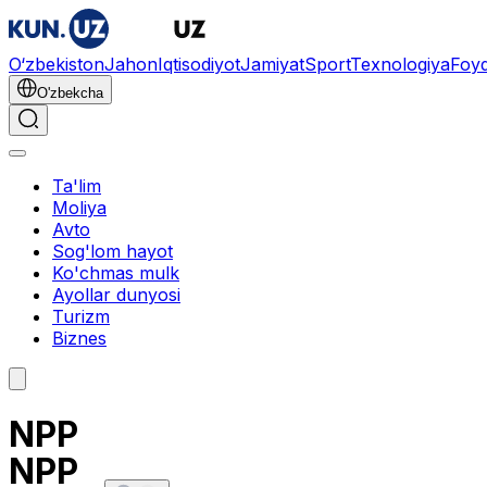
O‘zbekiston
Jahon
Iqtisodiyot
Jamiyat
Sport
Texnologiya
Foyd
O'zbekcha
Ta'lim
Moliya
Avto
Sog'lom hayot
Ko'chmas mulk
Ayollar dunyosi
Turizm
Biznes
NPP
NPP