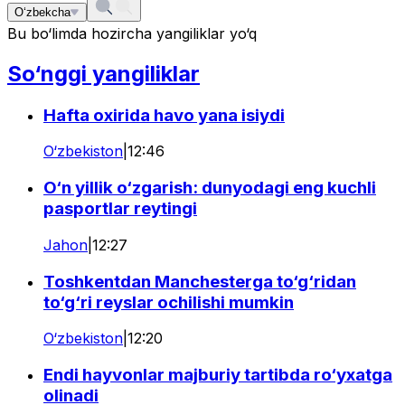
O‘zbekcha
Bu bo‘limda hozircha yangiliklar yo‘q
So‘nggi yangiliklar
Hafta oxirida havo yana isiydi
O‘zbekiston
|
12:46
O‘n yillik o‘zgarish: dunyodagi eng kuchli
pasportlar reytingi
Jahon
|
12:27
Toshkentdan Manchesterga to‘g‘ridan
to‘g‘ri reyslar ochilishi mumkin
O‘zbekiston
|
12:20
Endi hayvonlar majburiy tartibda ro‘yxatga
olinadi