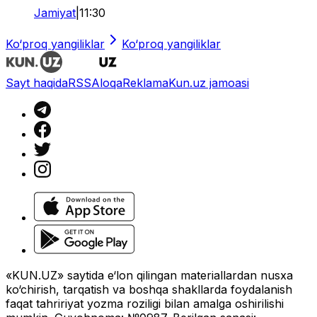
Jamiyat
|
11:30
Ko‘proq yangiliklar
Ko‘proq yangiliklar
Sayt haqida
RSS
Aloqa
Reklama
Kun.uz jamoasi
«KUN.UZ» saytida e‘lon qilingan materiallardan nusxa
ko‘chirish, tarqatish va boshqa shakllarda foydalanish
faqat tahririyat yozma roziligi bilan amalga oshirilishi