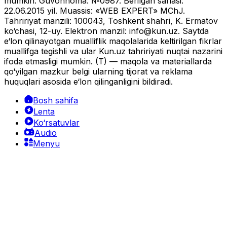
mumkin. Guvohnoma: №0987. Berilgan sanasi:
22.06.2015 yil. Muassis: «WEB EXPERT» MChJ.
Tahririyat manzili: 100043, Toshkent shahri, K. Ermatov
ko‘chasi, 12-uy. Elektron manzil:
info@kun.uz
. Saytda
e‘lon qilinayotgan mualliflik maqolalarida keltirilgan fikrlar
muallifga tegishli va ular Kun.uz tahririyati nuqtai nazarini
ifoda etmasligi mumkin. (T) — maqola va materiallarda
qo‘yilgan mazkur belgi ularning tijorat va reklama
huquqlari asosida e‘lon qilinganligini bildiradi.
Bosh sahifa
Lenta
Ko‘rsatuvlar
Audio
Menyu