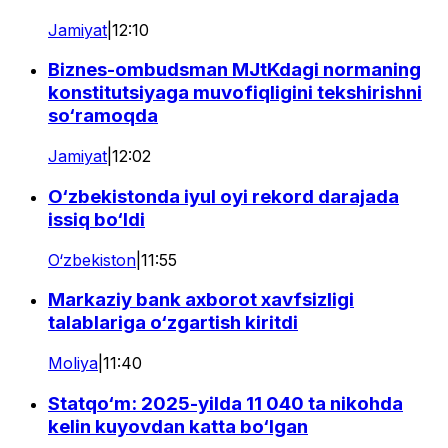
Jamiyat
|
12:10
Biznes-ombudsman MJtKdagi normaning
konstitutsiyaga muvofiqligini tekshirishni
so‘ramoqda
Jamiyat
|
12:02
O‘zbekistonda iyul oyi rekord darajada
issiq bo‘ldi
O‘zbekiston
|
11:55
Markaziy bank axborot xavfsizligi
talablariga o‘zgartish kiritdi
Moliya
|
11:40
Statqo‘m: 2025-yilda 11 040 ta nikohda
kelin kuyovdan katta bo‘lgan