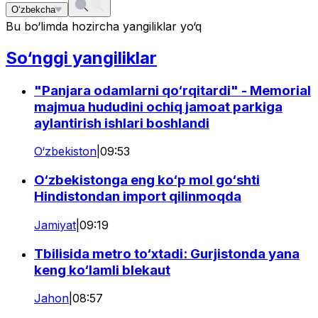
O‘zbekcha
Bu bo‘limda hozircha yangiliklar yo‘q
So‘nggi yangiliklar
"Panjara odamlarni qo‘rqitardi" - Memorial
majmua hududini ochiq jamoat parkiga
aylantirish ishlari boshlandi
O‘zbekiston
|
09:53
O‘zbekistonga eng ko‘p mol go‘shti
Hindistondan import qilinmoqda
Jamiyat
|
09:19
Tbilisida metro to‘xtadi: Gurjistonda yana
keng ko‘lamli blekaut
Jahon
|
08:57