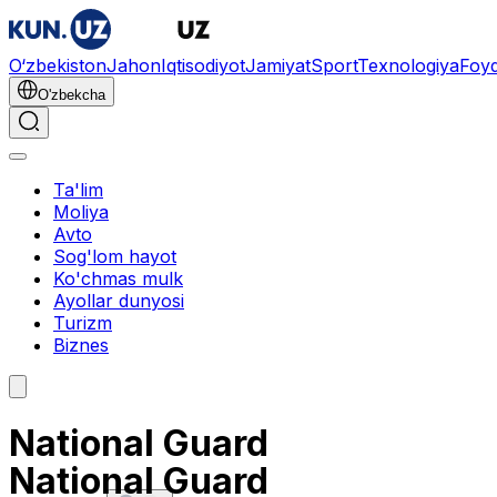
O‘zbekiston
Jahon
Iqtisodiyot
Jamiyat
Sport
Texnologiya
Foyd
O'zbekcha
Ta'lim
Moliya
Avto
Sog'lom hayot
Ko'chmas mulk
Ayollar dunyosi
Turizm
Biznes
National Guard
National Guard