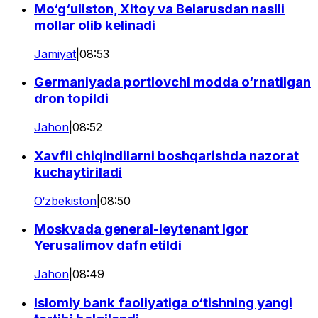
Mo‘g‘uliston, Xitoy va Belarusdan naslli
mollar olib kelinadi
Jamiyat
|
08:53
Germaniyada portlovchi modda o‘rnatilgan
dron topildi
Jahon
|
08:52
Xavfli chiqindilarni boshqarishda nazorat
kuchaytiriladi
O‘zbekiston
|
08:50
Moskvada general-leytenant Igor
Yerusalimov dafn etildi
Jahon
|
08:49
Islomiy bank faoliyatiga o‘tishning yangi