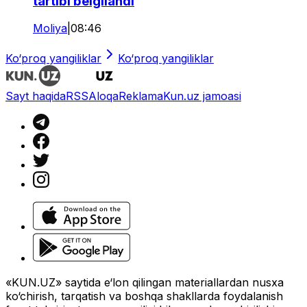
tartibi belgilandi
Moliya
|
08:46
Ko‘proq yangiliklar
Ko‘proq yangiliklar
Sayt haqida
RSS
Aloqa
Reklama
Kun.uz jamoasi
«KUN.UZ» saytida e‘lon qilingan materiallardan nusxa
ko‘chirish, tarqatish va boshqa shakllarda foydalanish