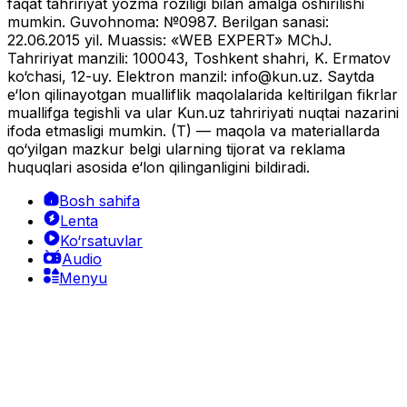
faqat tahririyat yozma roziligi bilan amalga oshirilishi
mumkin. Guvohnoma: №0987. Berilgan sanasi:
22.06.2015 yil. Muassis: «WEB EXPERT» MChJ.
Tahririyat manzili: 100043, Toshkent shahri, K. Ermatov
ko‘chasi, 12-uy. Elektron manzil:
info@kun.uz
. Saytda
e‘lon qilinayotgan mualliflik maqolalarida keltirilgan fikrlar
muallifga tegishli va ular Kun.uz tahririyati nuqtai nazarini
ifoda etmasligi mumkin. (T) — maqola va materiallarda
qo‘yilgan mazkur belgi ularning tijorat va reklama
huquqlari asosida e‘lon qilinganligini bildiradi.
Bosh sahifa
Lenta
Ko‘rsatuvlar
Audio
Menyu