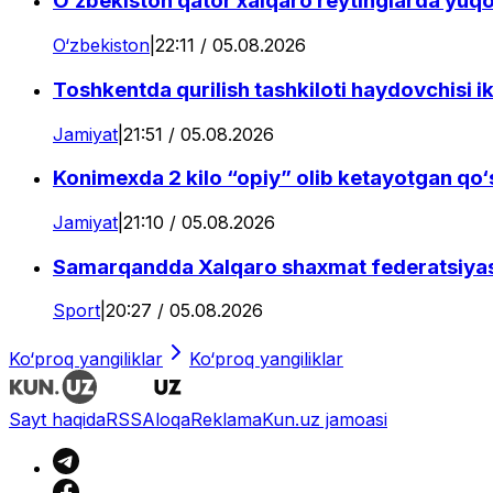
O‘zbekiston qator xalqaro reytinglarda yuqo
O‘zbekiston
|
22:11 / 05.08.2026
Toshkentda qurilish tashkiloti haydovchisi i
Jamiyat
|
21:51 / 05.08.2026
Konimexda 2 kilo “opiy” olib ketayotgan qo‘
Jamiyat
|
21:10 / 05.08.2026
Samarqandda Xalqaro shaxmat federatsiyasi
Sport
|
20:27 / 05.08.2026
Ko‘proq yangiliklar
Ko‘proq yangiliklar
Sayt haqida
RSS
Aloqa
Reklama
Kun.uz jamoasi