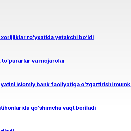
orijliklar ro‘yxatida yetakchi bo‘ldi
, to‘purarlar va mojarolar
iyatini islomiy bank faoliyatiga o‘zgartirishi mumki
mtihonlarida qo‘shimcha vaqt beriladi