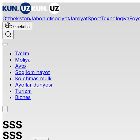
O‘zbekiston
Jahon
Iqtisodiyot
Jamiyat
Sport
Texnologiya
Foyd
O'zbekcha
Ta'lim
Moliya
Avto
Sog'lom hayot
Ko'chmas mulk
Ayollar dunyosi
Turizm
Biznes
SSS
SSS