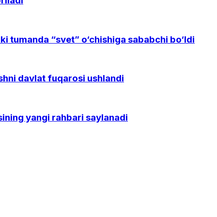
riladi
kki tumanda “svet” o‘chishiga sababchi bo‘ldi
shni davlat fuqarosi ushlandi
ning yangi rahbari saylanadi