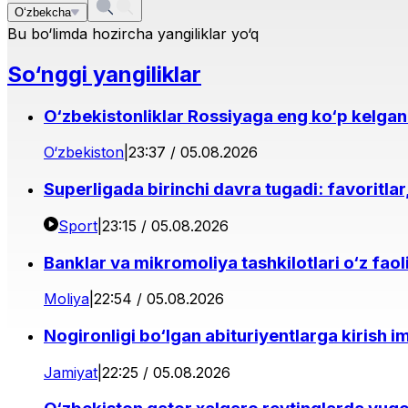
O‘zbekcha
Bu bo‘limda hozircha yangiliklar yo‘q
So‘nggi yangiliklar
O‘zbekistonliklar Rossiyaga eng ko‘p kelgan x
O‘zbekiston
|
23:37 / 05.08.2026
Superligada birinchi davra tugadi: favoritlar
Sport
|
23:15 / 05.08.2026
Banklar va mikromoliya tashkilotlari o‘z faol
Moliya
|
22:54 / 05.08.2026
Nogironligi bo‘lgan abituriyentlarga kirish i
Jamiyat
|
22:25 / 05.08.2026