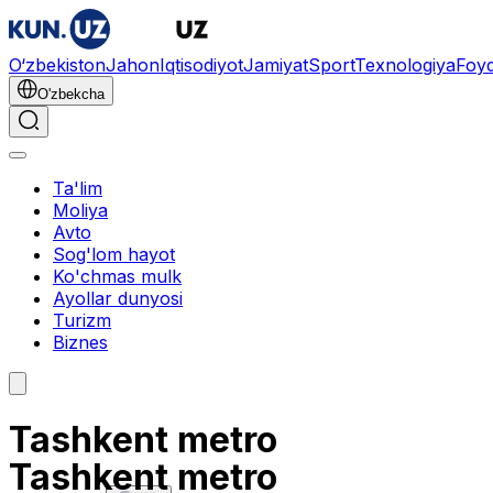
O‘zbekiston
Jahon
Iqtisodiyot
Jamiyat
Sport
Texnologiya
Foyd
O'zbekcha
Ta'lim
Moliya
Avto
Sog'lom hayot
Ko'chmas mulk
Ayollar dunyosi
Turizm
Biznes
Tashkent metro
Tashkent metro