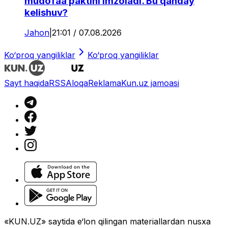
mudofaa paktini imzoladi. Bu qanday
kelishuv?
Jahon
|
21:01 / 07.08.2026
Ko‘proq yangiliklar
Ko‘proq yangiliklar
Sayt haqida
RSS
Aloqa
Reklama
Kun.uz jamoasi
«KUN.UZ» saytida e‘lon qilingan materiallardan nusxa