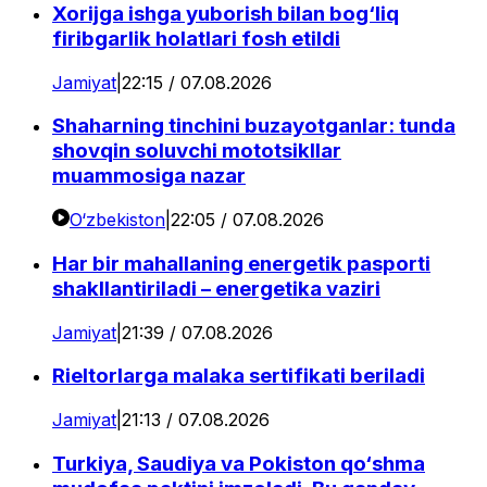
Xorijga ishga yuborish bilan bog‘liq
firibgarlik holatlari fosh etildi
Jamiyat
|
22:15 / 07.08.2026
Shaharning tinchini buzayotganlar: tunda
shovqin soluvchi mototsikllar
muammosiga nazar
O‘zbekiston
|
22:05 / 07.08.2026
Har bir mahallaning energetik pasporti
shakllantiriladi – energetika vaziri
Jamiyat
|
21:39 / 07.08.2026
Rieltorlarga malaka sertifikati beriladi
Jamiyat
|
21:13 / 07.08.2026
Turkiya, Saudiya va Pokiston qo‘shma