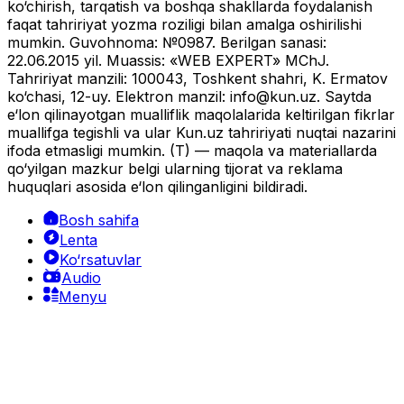
ko‘chirish, tarqatish va boshqa shakllarda foydalanish
faqat tahririyat yozma roziligi bilan amalga oshirilishi
mumkin. Guvohnoma: №0987. Berilgan sanasi:
22.06.2015 yil. Muassis: «WEB EXPERT» MChJ.
Tahririyat manzili: 100043, Toshkent shahri, K. Ermatov
ko‘chasi, 12-uy. Elektron manzil:
info@kun.uz
. Saytda
e‘lon qilinayotgan mualliflik maqolalarida keltirilgan fikrlar
muallifga tegishli va ular Kun.uz tahririyati nuqtai nazarini
ifoda etmasligi mumkin. (T) — maqola va materiallarda
qo‘yilgan mazkur belgi ularning tijorat va reklama
huquqlari asosida e‘lon qilinganligini bildiradi.
Bosh sahifa
Lenta
Ko‘rsatuvlar
Audio
Menyu