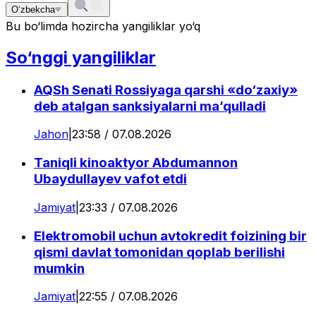
O‘zbekcha
Bu bo‘limda hozircha yangiliklar yo‘q
So‘nggi yangiliklar
AQSh Senati Rossiyaga qarshi «do‘zaxiy»
deb atalgan sanksiyalarni ma’qulladi
Jahon
|
23:58 / 07.08.2026
Taniqli kinoaktyor Abdumannon
Ubaydullayev vafot etdi
Jamiyat
|
23:33 / 07.08.2026
Elektromobil uchun avtokredit foizining bir
qismi davlat tomonidan qoplab berilishi
mumkin
Jamiyat
|
22:55 / 07.08.2026