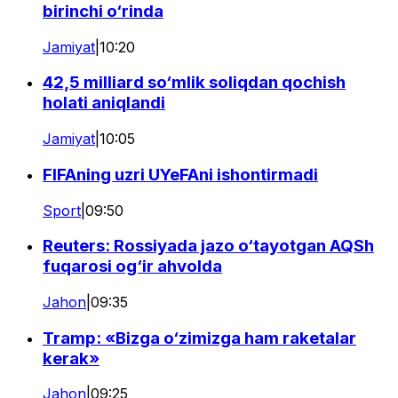
birinchi o‘rinda
Jamiyat
|
10:20
42,5 milliard so‘mlik soliqdan qochish
holati aniqlandi
Jamiyat
|
10:05
FIFAning uzri UYeFAni ishontirmadi
Sport
|
09:50
Reuters: Rossiyada jazo o‘tayotgan AQSh
fuqarosi og‘ir ahvolda
Jahon
|
09:35
Tramp: «Bizga o‘zimizga ham raketalar
kerak»
Jahon
|
09:25