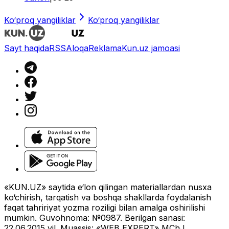
Ko‘proq yangiliklar
Ko‘proq yangiliklar
Sayt haqida
RSS
Aloqa
Reklama
Kun.uz jamoasi
«KUN.UZ» saytida e‘lon qilingan materiallardan nusxa
ko‘chirish, tarqatish va boshqa shakllarda foydalanish
faqat tahririyat yozma roziligi bilan amalga oshirilishi
mumkin. Guvohnoma: №0987. Berilgan sanasi:
22.06.2015 yil. Muassis: «WEB EXPERT» MChJ.