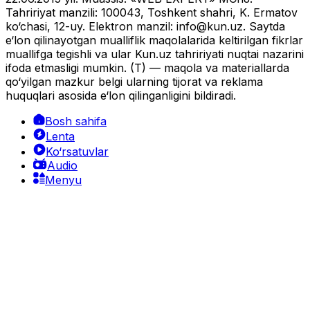
Tahririyat manzili: 100043, Toshkent shahri, K. Ermatov
ko‘chasi, 12-uy. Elektron manzil:
info@kun.uz
. Saytda
e‘lon qilinayotgan mualliflik maqolalarida keltirilgan fikrlar
muallifga tegishli va ular Kun.uz tahririyati nuqtai nazarini
ifoda etmasligi mumkin. (T) — maqola va materiallarda
qo‘yilgan mazkur belgi ularning tijorat va reklama
huquqlari asosida e‘lon qilinganligini bildiradi.
Bosh sahifa
Lenta
Ko‘rsatuvlar
Audio
Menyu