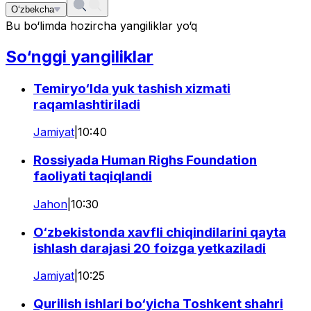
O‘zbekcha
Bu bo‘limda hozircha yangiliklar yo‘q
So‘nggi yangiliklar
Temiryo‘lda yuk tashish xizmati
raqamlashtiriladi
Jamiyat
|
10:40
Rossiyada Human Righs Foundation
faoliyati taqiqlandi
Jahon
|
10:30
O‘zbekistonda xavfli chiqindilarini qayta
ishlash darajasi 20 foizga yetkaziladi
Jamiyat
|
10:25
Qurilish ishlari bo‘yicha Toshkent shahri