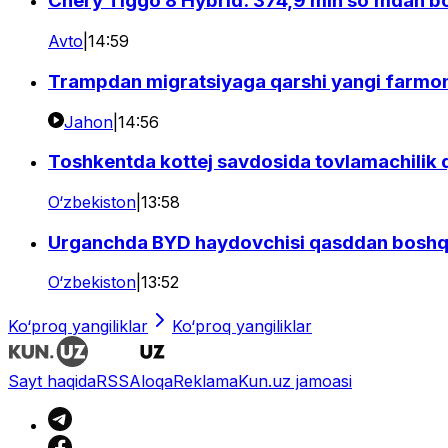
Chery Tiggo 8 Hybrid: 374,9 mln so‘mdan bosh
Avto
|
14:59
Trampdan migratsiyaga qarshi yangi farmonla
Jahon
|
14:56
Toshkentda kottej savdosida tovlamachilik 
O‘zbekiston
|
13:58
Urganchda BYD haydovchisi qasddan boshqa
O‘zbekiston
|
13:52
Ko‘proq yangiliklar
Ko‘proq yangiliklar
Sayt haqida
RSS
Aloqa
Reklama
Kun.uz jamoasi