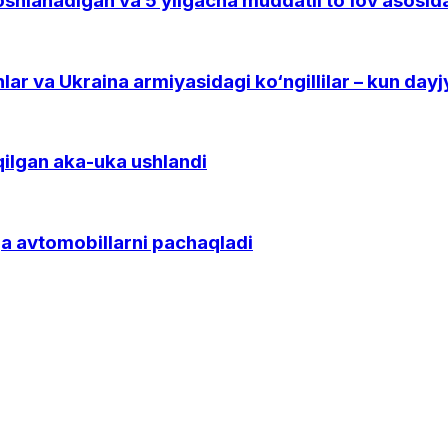
lanadigan va 5 yilgacha muddatli to‘lov asosida t
r va Ukraina armiyasidagi ko‘ngillilar – kun dayj
qilgan aka-uka ushlandi
 avtomobillarni pachaqladi