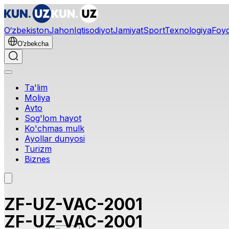
O‘zbekiston
Jahon
Iqtisodiyot
Jamiyat
Sport
Texnologiya
Foyd
O'zbekcha
Ta'lim
Moliya
Avto
Sog'lom hayot
Ko'chmas mulk
Ayollar dunyosi
Turizm
Biznes
ZF-UZ-VAC-2001
ZF-UZ-VAC-2001