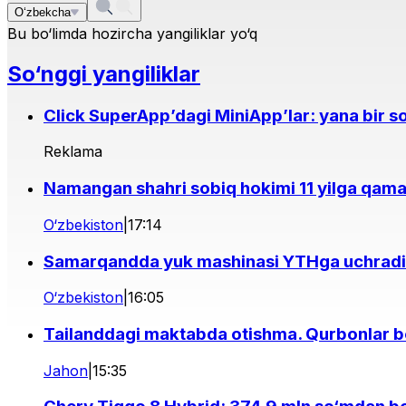
O‘zbekcha
Bu bo‘limda hozircha yangiliklar yo‘q
So‘nggi yangiliklar
Click SuperApp’dagi MiniApp’lar: yana bir so
Reklama
Namangan shahri sobiq hokimi 11 yilga qama
O‘zbekiston
|
17:14
Samarqandda yuk mashinasi YTHga uchradi
O‘zbekiston
|
16:05
Tailanddagi maktabda otishma. Qurbonlar b
Jahon
|
15:35