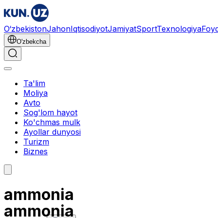
O‘zbekiston
Jahon
Iqtisodiyot
Jamiyat
Sport
Texnologiya
Foyd
O'zbekcha
Ta'lim
Moliya
Avto
Sog'lom hayot
Ko'chmas mulk
Ayollar dunyosi
Turizm
Biznes
ammonia
ammonia