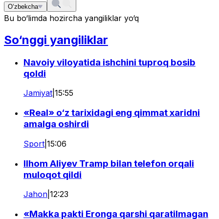
O‘zbekcha
Bu bo‘limda hozircha yangiliklar yo‘q
So‘nggi yangiliklar
Navoiy viloyatida ishchini tuproq bosib
qoldi
Jamiyat
|
15:55
«Real» o‘z tarixidagi eng qimmat xaridni
amalga oshirdi
Sport
|
15:06
Ilhom Aliyev Tramp bilan telefon orqali
muloqot qildi
Jahon
|
12:23
«Makka pakti Eronga qarshi qaratilmagan