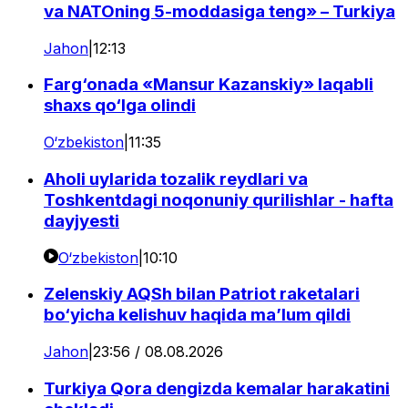
va NATOning 5-moddasiga teng» – Turkiya
Jahon
|
12:13
Farg‘onada «Mansur Kazanskiy» laqabli
shaxs qo‘lga olindi
O‘zbekiston
|
11:35
Aholi uylarida tozalik reydlari va
Toshkentdagi noqonuniy qurilishlar - hafta
dayjyesti
O‘zbekiston
|
10:10
Zelenskiy AQSh bilan Patriot raketalari
bo‘yicha kelishuv haqida ma’lum qildi
Jahon
|
23:56 / 08.08.2026
Turkiya Qora dengizda kemalar harakatini