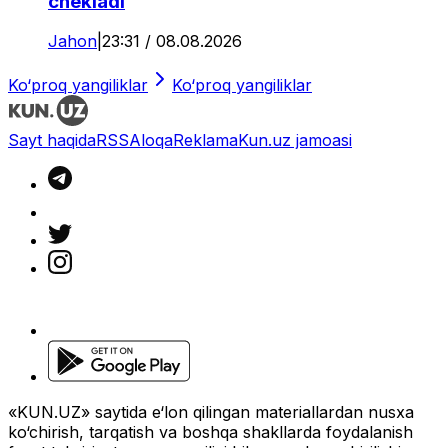
chekladi
Jahon
|
23:31 / 08.08.2026
Ko‘proq yangiliklar
Ko‘proq yangiliklar
Sayt haqida
RSS
Aloqa
Reklama
Kun.uz jamoasi
«KUN.UZ» saytida e‘lon qilingan materiallardan nusxa
ko‘chirish, tarqatish va boshqa shakllarda foydalanish