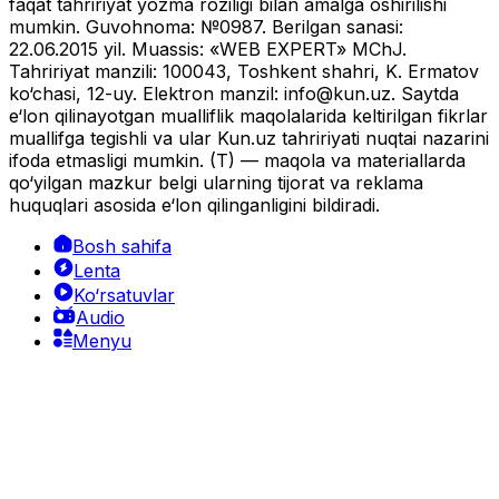
faqat tahririyat yozma roziligi bilan amalga oshirilishi
mumkin. Guvohnoma: №0987. Berilgan sanasi:
22.06.2015 yil. Muassis: «WEB EXPERT» MChJ.
Tahririyat manzili: 100043, Toshkent shahri, K. Ermatov
ko‘chasi, 12-uy. Elektron manzil:
info@kun.uz
. Saytda
e‘lon qilinayotgan mualliflik maqolalarida keltirilgan fikrlar
muallifga tegishli va ular Kun.uz tahririyati nuqtai nazarini
ifoda etmasligi mumkin. (T) — maqola va materiallarda
qo‘yilgan mazkur belgi ularning tijorat va reklama
huquqlari asosida e‘lon qilinganligini bildiradi.
Bosh sahifa
Lenta
Ko‘rsatuvlar
Audio
Menyu