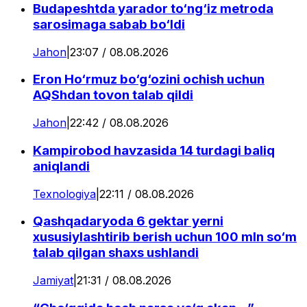
Budapeshtda yarador to‘ng‘iz metroda
sarosimaga sabab bo‘ldi
Jahon
|
23:07 / 08.08.2026
Eron Ho‘rmuz bo‘g‘ozini ochish uchun
AQShdan tovon talab qildi
Jahon
|
22:42 / 08.08.2026
Kampirobod havzasida 14 turdagi baliq
aniqlandi
Texnologiya
|
22:11 / 08.08.2026
Qashqadaryoda 6 gektar yerni
xususiylashtirib berish uchun 100 mln so‘m
talab qilgan shaxs ushlandi
Jamiyat
|
21:31 / 08.08.2026