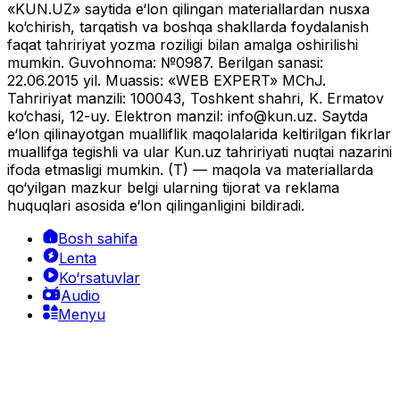
«KUN.UZ» saytida e‘lon qilingan materiallardan nusxa
ko‘chirish, tarqatish va boshqa shakllarda foydalanish
faqat tahririyat yozma roziligi bilan amalga oshirilishi
mumkin. Guvohnoma: №0987. Berilgan sanasi:
22.06.2015 yil. Muassis: «WEB EXPERT» MChJ.
Tahririyat manzili: 100043, Toshkent shahri, K. Ermatov
ko‘chasi, 12-uy. Elektron manzil:
info@kun.uz
. Saytda
e‘lon qilinayotgan mualliflik maqolalarida keltirilgan fikrlar
muallifga tegishli va ular Kun.uz tahririyati nuqtai nazarini
ifoda etmasligi mumkin. (T) — maqola va materiallarda
qo‘yilgan mazkur belgi ularning tijorat va reklama
huquqlari asosida e‘lon qilinganligini bildiradi.
Bosh sahifa
Lenta
Ko‘rsatuvlar
Audio
Menyu