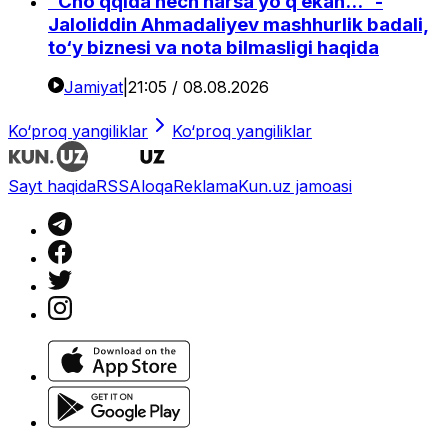
“Cho‘qqida hech narsa yo‘q ekan...” -
Jaloliddin Ahmadaliyev mashhurlik badali,
to‘y biznesi va nota bilmasligi haqida
Jamiyat
|
21:05 / 08.08.2026
Ko‘proq yangiliklar
Ko‘proq yangiliklar
Sayt haqida
RSS
Aloqa
Reklama
Kun.uz jamoasi