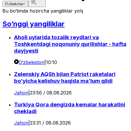
O‘zbekcha
Bu bo‘limda hozircha yangiliklar yo‘q
So‘nggi yangiliklar
Aholi uylarida tozalik reydlari va
Toshkentdagi noqonuniy qurilishlar - hafta
dayjyesti
O‘zbekiston
|
10:10
Zelenskiy AQSh bilan Patriot raketalari
bo‘yicha kelishuv haqida ma’lum qildi
Jahon
|
23:56 / 08.08.2026
Turkiya Qora dengizda kemalar harakatini
chekladi
Jahon
|
23:31 / 08.08.2026