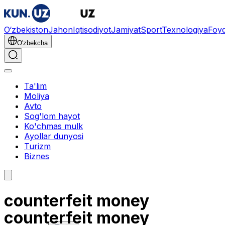
O‘zbekiston
Jahon
Iqtisodiyot
Jamiyat
Sport
Texnologiya
Foyd
O'zbekcha
Ta'lim
Moliya
Avto
Sog'lom hayot
Ko'chmas mulk
Ayollar dunyosi
Turizm
Biznes
counterfeit money
counterfeit money