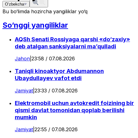
O‘zbekcha
Bu bo‘limda hozircha yangiliklar yo‘q
So‘nggi yangiliklar
AQSh Senati Rossiyaga qarshi «do‘zaxiy»
deb atalgan sanksiyalarni ma’qulladi
Jahon
|
23:58 / 07.08.2026
Taniqli kinoaktyor Abdumannon
Ubaydullayev vafot etdi
Jamiyat
|
23:33 / 07.08.2026
Elektromobil uchun avtokredit foizining bir
qismi davlat tomonidan qoplab berilishi
mumkin
Jamiyat
|
22:55 / 07.08.2026