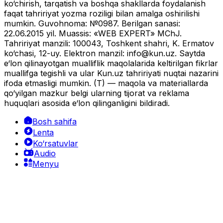
ko‘chirish, tarqatish va boshqa shakllarda foydalanish
faqat tahririyat yozma roziligi bilan amalga oshirilishi
mumkin. Guvohnoma: №0987. Berilgan sanasi:
22.06.2015 yil. Muassis: «WEB EXPERT» MChJ.
Tahririyat manzili: 100043, Toshkent shahri, K. Ermatov
ko‘chasi, 12-uy. Elektron manzil:
info@kun.uz
. Saytda
e‘lon qilinayotgan mualliflik maqolalarida keltirilgan fikrlar
muallifga tegishli va ular Kun.uz tahririyati nuqtai nazarini
ifoda etmasligi mumkin. (T) — maqola va materiallarda
qo‘yilgan mazkur belgi ularning tijorat va reklama
huquqlari asosida e‘lon qilinganligini bildiradi.
Bosh sahifa
Lenta
Ko‘rsatuvlar
Audio
Menyu