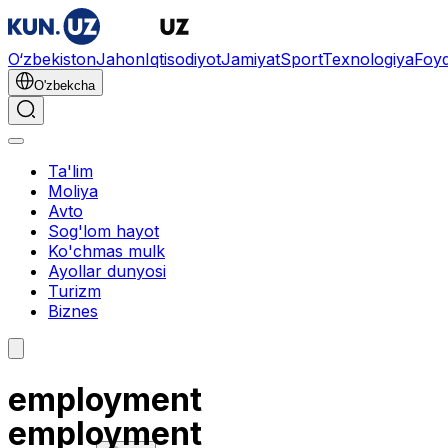
O‘zbekiston
Jahon
Iqtisodiyot
Jamiyat
Sport
Texnologiya
Foyd
O'zbekcha
Ta'lim
Moliya
Avto
Sog'lom hayot
Ko'chmas mulk
Ayollar dunyosi
Turizm
Biznes
employment
employment