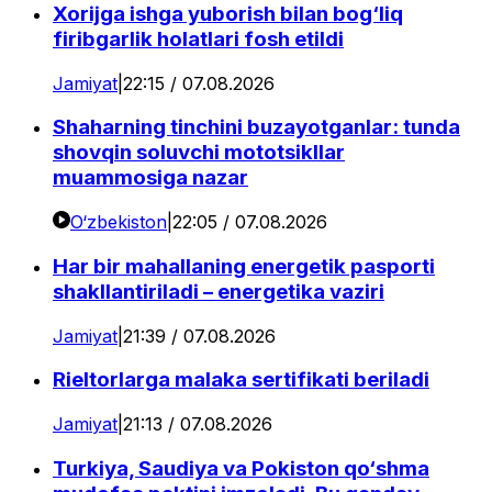
Xorijga ishga yuborish bilan bog‘liq
firibgarlik holatlari fosh etildi
Jamiyat
|
22:15 / 07.08.2026
Shaharning tinchini buzayotganlar: tunda
shovqin soluvchi mototsikllar
muammosiga nazar
O‘zbekiston
|
22:05 / 07.08.2026
Har bir mahallaning energetik pasporti
shakllantiriladi – energetika vaziri
Jamiyat
|
21:39 / 07.08.2026
Rieltorlarga malaka sertifikati beriladi
Jamiyat
|
21:13 / 07.08.2026
Turkiya, Saudiya va Pokiston qo‘shma