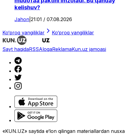
mudofaa paktini imzoladi. Bu qanday
kelishuv?
Jahon
|
21:01 / 07.08.2026
Ko‘proq yangiliklar
Ko‘proq yangiliklar
Sayt haqida
RSS
Aloqa
Reklama
Kun.uz jamoasi
«KUN.UZ» saytida e‘lon qilingan materiallardan nusxa