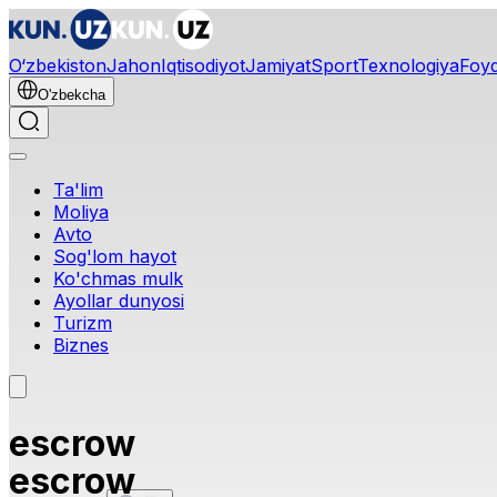
O‘zbekiston
Jahon
Iqtisodiyot
Jamiyat
Sport
Texnologiya
Foyd
O'zbekcha
Ta'lim
Moliya
Avto
Sog'lom hayot
Ko'chmas mulk
Ayollar dunyosi
Turizm
Biznes
escrow
escrow