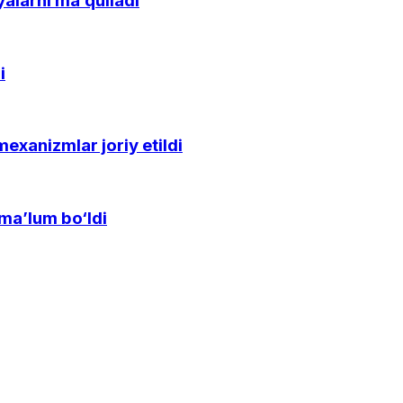
alarni ma’qulladi
i
xanizmlar joriy etildi
ma’lum bo‘ldi