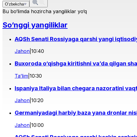
O‘zbekcha
Bu bo‘limda hozircha yangiliklar yo‘q
So‘nggi yangiliklar
AQSh Senati Rossiyaga qarshi yangi iqtisodi
Jahon
|
10:40
Buxoroda o‘qishga kiritishni va’da qilgan sh
Ta’lim
|
10:30
Ispaniya Italiya bilan chegara nazoratini vaq
Jahon
|
10:20
Germaniyadagi harbiy baza yana dronlar nis
Jahon
|
10:00