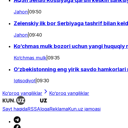
AQSh Senati Rossiyaga qarshi keskin sanksiy
Jahon
|
09:50
Zelenskiy ilk bor Serbiyaga tashrif bilan keld
Jahon
|
09:40
Ko‘chmas mulk bozori uchun yangi huquqiy me
Ko‘chmas mulk
|
09:35
O‘zbekistonning eng yirik savdo hamkorlari 
Iqtisodiyot
|
09:30
Ko‘proq yangiliklar
Ko‘proq yangiliklar
Sayt haqida
RSS
Aloqa
Reklama
Kun.uz jamoasi