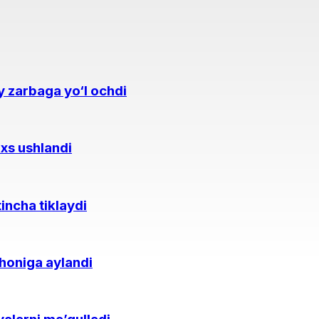
y zarbaga yo‘l ochdi
axs ushlandi
tincha tiklaydi
honiga aylandi