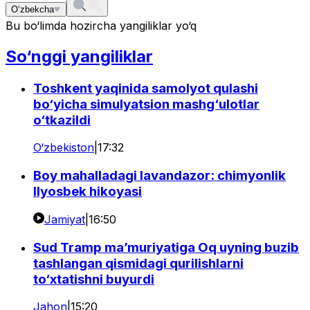
O‘zbekcha
Bu bo‘limda hozircha yangiliklar yo‘q
So‘nggi yangiliklar
Toshkent yaqinida samolyot qulashi
bo‘yicha simulyatsion mashg‘ulotlar
o‘tkazildi
O‘zbekiston
|
17:32
Boy mahalladagi lavandazor: chimyonlik
Ilyosbek hikoyasi
Jamiyat
|
16:50
Sud Tramp ma’muriyatiga Oq uyning buzib
tashlangan qismidagi qurilishlarni
to‘xtatishni buyurdi
Jahon
|
15:20