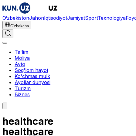
O‘zbekiston
Jahon
Iqtisodiyot
Jamiyat
Sport
Texnologiya
Foyd
O'zbekcha
Ta'lim
Moliya
Avto
Sog'lom hayot
Ko'chmas mulk
Ayollar dunyosi
Turizm
Biznes
healthcare
healthcare