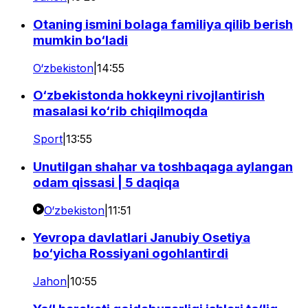
Otaning ismini bolaga familiya qilib berish
mumkin bo‘ladi
O‘zbekiston
|
14:55
O‘zbekistonda hokkeyni rivojlantirish
masalasi ko‘rib chiqilmoqda
Sport
|
13:55
Unutilgan shahar va toshbaqaga aylangan
odam qissasi | 5 daqiqa
O‘zbekiston
|
11:51
Yevropa davlatlari Janubiy Osetiya
bo‘yicha Rossiyani ogohlantirdi
Jahon
|
10:55