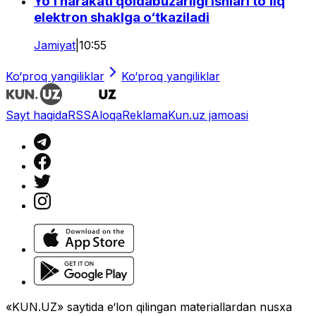
Yo‘l harakati qoidabuzarligi ishlari to‘liq
elektron shaklga o‘tkaziladi
Jamiyat
|
10:55
Ko‘proq yangiliklar
Ko‘proq yangiliklar
Sayt haqida
RSS
Aloqa
Reklama
Kun.uz jamoasi
«KUN.UZ» saytida e‘lon qilingan materiallardan nusxa