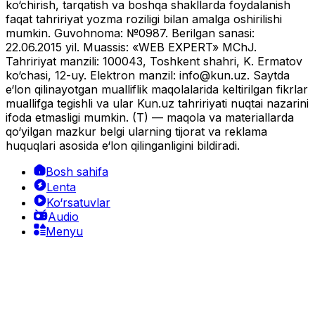
ko‘chirish, tarqatish va boshqa shakllarda foydalanish
faqat tahririyat yozma roziligi bilan amalga oshirilishi
mumkin. Guvohnoma: №0987. Berilgan sanasi:
22.06.2015 yil. Muassis: «WEB EXPERT» MChJ.
Tahririyat manzili: 100043, Toshkent shahri, K. Ermatov
ko‘chasi, 12-uy. Elektron manzil:
info@kun.uz
. Saytda
e‘lon qilinayotgan mualliflik maqolalarida keltirilgan fikrlar
muallifga tegishli va ular Kun.uz tahririyati nuqtai nazarini
ifoda etmasligi mumkin. (T) — maqola va materiallarda
qo‘yilgan mazkur belgi ularning tijorat va reklama
huquqlari asosida e‘lon qilinganligini bildiradi.
Bosh sahifa
Lenta
Ko‘rsatuvlar
Audio
Menyu