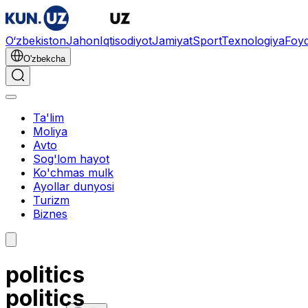
O‘zbekiston
Jahon
Iqtisodiyot
Jamiyat
Sport
Texnologiya
Foyd
O'zbekcha
Ta'lim
Moliya
Avto
Sog'lom hayot
Ko'chmas mulk
Ayollar dunyosi
Turizm
Biznes
politics
politics