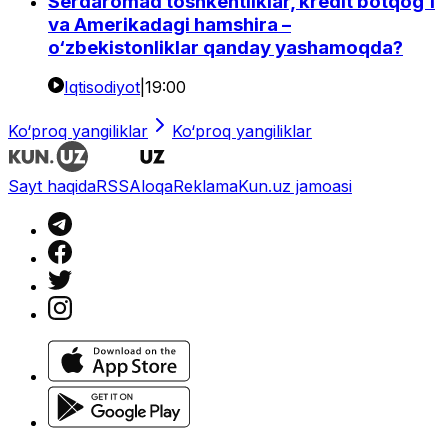
Serdaromad toshkentliklar, kredit botqog‘i
va Amerikadagi hamshira –
o‘zbekistonliklar qanday yashamoqda?
Iqtisodiyot
|
19:00
Ko‘proq yangiliklar
Ko‘proq yangiliklar
Sayt haqida
RSS
Aloqa
Reklama
Kun.uz jamoasi