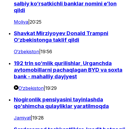
salbiy ko‘rsatkichli banklar nomini e’lon
qildi
Moliya
|
20:25
Shavkat Mirziyoyev Donald Trampni
O‘zbekistonga taklif qildi
O‘zbekiston
|
19:56
192 trln so‘mlik qurilishlar, Urganchda
avtomobillarni pachaqlagan BYD va soxta
bank - mahalliy dayjyest
O‘zbekiston
|
19:29
Nogironlik pensiyasini tayinlashda
qo‘shimcha qulayliklar yaratilmoqda
Jamiyat
|
19:28