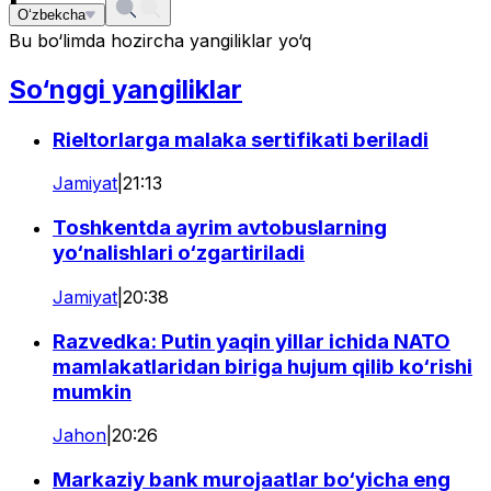
O‘zbekcha
Bu bo‘limda hozircha yangiliklar yo‘q
So‘nggi yangiliklar
Rieltorlarga malaka sertifikati beriladi
Jamiyat
|
21:13
Toshkentda ayrim avtobuslarning
yo‘nalishlari o‘zgartiriladi
Jamiyat
|
20:38
Razvedka: Putin yaqin yillar ichida NATO
mamlakatlaridan biriga hujum qilib ko‘rishi
mumkin
Jahon
|
20:26
Markaziy bank murojaatlar bo‘yicha eng