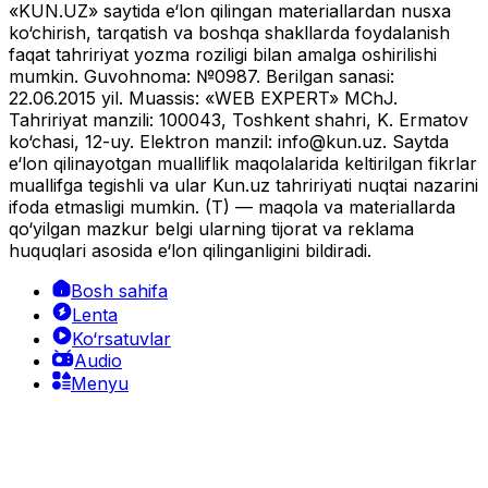
«KUN.UZ» saytida e‘lon qilingan materiallardan nusxa
ko‘chirish, tarqatish va boshqa shakllarda foydalanish
faqat tahririyat yozma roziligi bilan amalga oshirilishi
mumkin. Guvohnoma: №0987. Berilgan sanasi:
22.06.2015 yil. Muassis: «WEB EXPERT» MChJ.
Tahririyat manzili: 100043, Toshkent shahri, K. Ermatov
ko‘chasi, 12-uy. Elektron manzil:
info@kun.uz
. Saytda
e‘lon qilinayotgan mualliflik maqolalarida keltirilgan fikrlar
muallifga tegishli va ular Kun.uz tahririyati nuqtai nazarini
ifoda etmasligi mumkin. (T) — maqola va materiallarda
qo‘yilgan mazkur belgi ularning tijorat va reklama
huquqlari asosida e‘lon qilinganligini bildiradi.
Bosh sahifa
Lenta
Ko‘rsatuvlar
Audio
Menyu