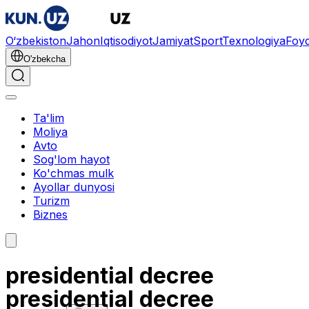
O‘zbekiston
Jahon
Iqtisodiyot
Jamiyat
Sport
Texnologiya
Foyd
O'zbekcha
Ta'lim
Moliya
Avto
Sog'lom hayot
Ko'chmas mulk
Ayollar dunyosi
Turizm
Biznes
presidential decree
presidential decree