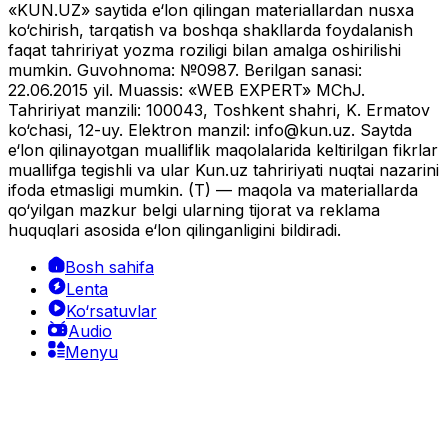
«KUN.UZ» saytida e‘lon qilingan materiallardan nusxa
ko‘chirish, tarqatish va boshqa shakllarda foydalanish
faqat tahririyat yozma roziligi bilan amalga oshirilishi
mumkin. Guvohnoma: №0987. Berilgan sanasi:
22.06.2015 yil. Muassis: «WEB EXPERT» MChJ.
Tahririyat manzili: 100043, Toshkent shahri, K. Ermatov
ko‘chasi, 12-uy. Elektron manzil:
info@kun.uz
. Saytda
e‘lon qilinayotgan mualliflik maqolalarida keltirilgan fikrlar
muallifga tegishli va ular Kun.uz tahririyati nuqtai nazarini
ifoda etmasligi mumkin. (T) — maqola va materiallarda
qo‘yilgan mazkur belgi ularning tijorat va reklama
huquqlari asosida e‘lon qilinganligini bildiradi.
Bosh sahifa
Lenta
Ko‘rsatuvlar
Audio
Menyu