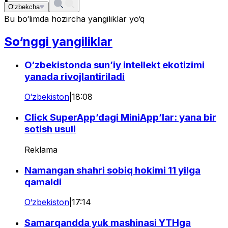
O‘zbekcha
Bu bo‘limda hozircha yangiliklar yo‘q
So‘nggi yangiliklar
O‘zbekistonda sun’iy intellekt ekotizimi
yanada rivojlantiriladi
O‘zbekiston
|
18:08
Click SuperApp’dagi MiniApp’lar: yana bir
sotish usuli
Reklama
Namangan shahri sobiq hokimi 11 yilga
qamaldi
O‘zbekiston
|
17:14
Samarqandda yuk mashinasi YTHga