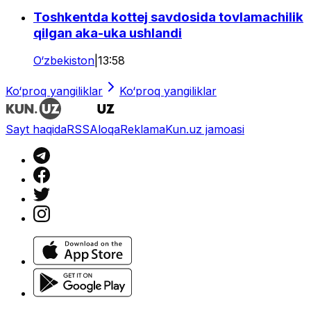
Toshkentda kottej savdosida tovlamachilik
qilgan aka-uka ushlandi
O‘zbekiston
|
13:58
Ko‘proq yangiliklar
Ko‘proq yangiliklar
Sayt haqida
RSS
Aloqa
Reklama
Kun.uz jamoasi