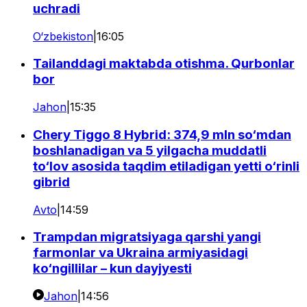
uchradi
O‘zbekiston
|
16:05
Tailanddagi maktabda otishma. Qurbonlar
bor
Jahon
|
15:35
Chery Tiggo 8 Hybrid: 374,9 mln so‘mdan
boshlanadigan va 5 yilgacha muddatli
to‘lov asosida taqdim etiladigan yetti o‘rinli
gibrid
Avto
|
14:59
Trampdan migratsiyaga qarshi yangi
farmonlar va Ukraina armiyasidagi
ko‘ngillilar – kun dayjyesti
Jahon
|
14:56