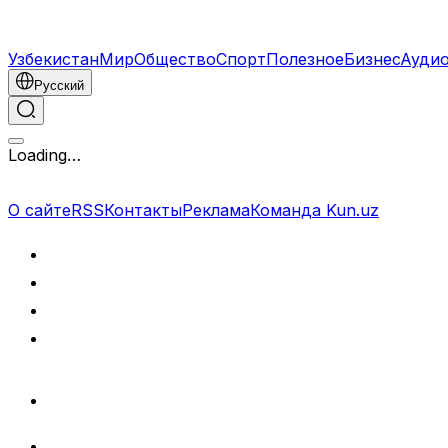
Узбекистан
Мир
Общество
Спорт
Полезное
Бизнес
Ауди
Русский
Loading…
О сайте
RSS
Контакты
Реклама
Команда Kun.uz