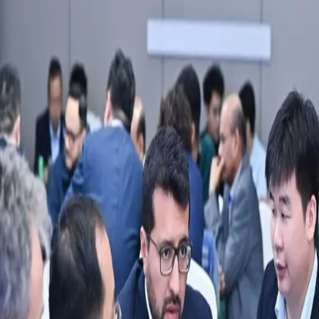
Узбекистан
Мир
Общество
Спорт
Полезное
Бизнес
Ауди
Русский
Русский
Реклама
Узбекистан
|
15:37 / 27.02.2026