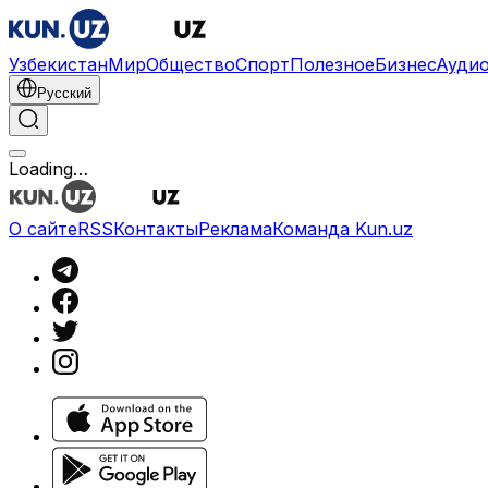
Узбекистан
Мир
Общество
Спорт
Полезное
Бизнес
Ауди
Русский
Loading…
О сайте
RSS
Контакты
Реклама
Команда Kun.uz