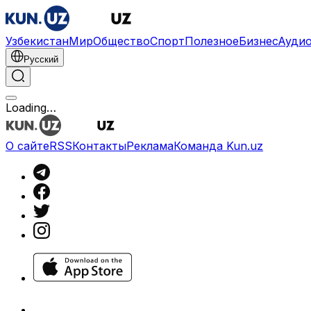
Узбекистан
Мир
Общество
Спорт
Полезное
Бизнес
Ауди
Русский
Loading…
О сайте
RSS
Контакты
Реклама
Команда Kun.uz