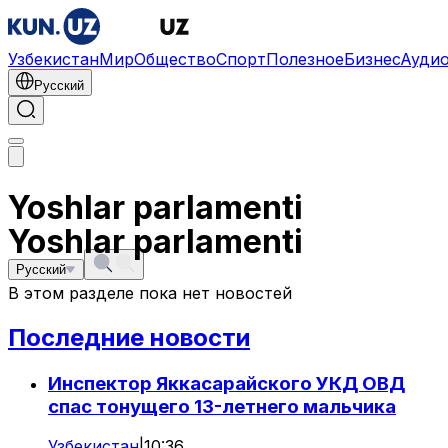
Узбекистан
Мир
Общество
Спорт
Полезное
Бизнес
Ауди
Русский
Yoshlar parlamenti
Yoshlar parlamenti
Русский
В этом разделе пока нет новостей
Последние новости
Инспектор Яккасарайского УКД ОВД
спас тонущего 13-летнего мальчика
Узбекистан
|
10:36