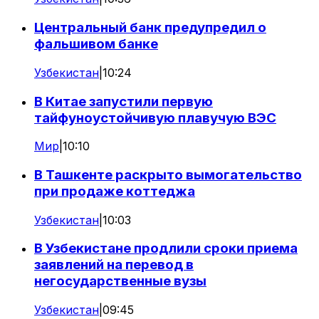
Центральный банк предупредил о
фальшивом банке
Узбекистан
|
10:24
В Китае запустили первую
тайфуноустойчивую плавучую ВЭС
Мир
|
10:10
В Ташкенте раскрыто вымогательство
при продаже коттеджа
Узбекистан
|
10:03
В Узбекистане продлили сроки приема
заявлений на перевод в
негосударственные вузы
Узбекистан
|
09:45