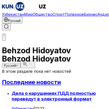
Узбекистан
Мир
Общество
Спорт
Полезное
Бизнес
Ауди
Русский
Behzod Hidoyatov
Behzod Hidoyatov
Русский
В этом разделе пока нет новостей
Последние новости
Дела о нарушениях ПДД полностью
переведут в электронный формат
Узбекистан
|
12:23