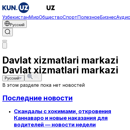
Узбекистан
Мир
Общество
Спорт
Полезное
Бизнес
Ауди
Русский
Davlat xizmatlari markazi
Davlat xizmatlari markazi
Русский
В этом разделе пока нет новостей
Последние новости
Скандалы с хокимами, откровения
Каннаваро и новые наказания для
водителей — новости недели