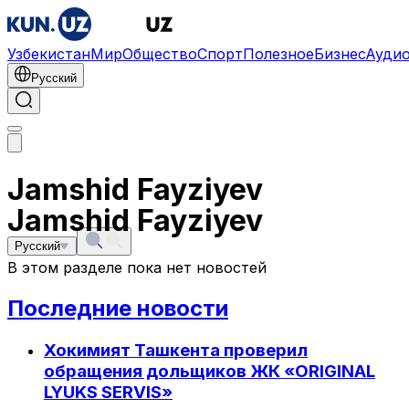
Узбекистан
Мир
Общество
Спорт
Полезное
Бизнес
Ауди
Русский
Jamshid Fayziyev
Jamshid Fayziyev
Русский
В этом разделе пока нет новостей
Последние новости
Хокимият Ташкента проверил
обращения дольщиков ЖК «ORIGINAL
LYUKS SERVIS»