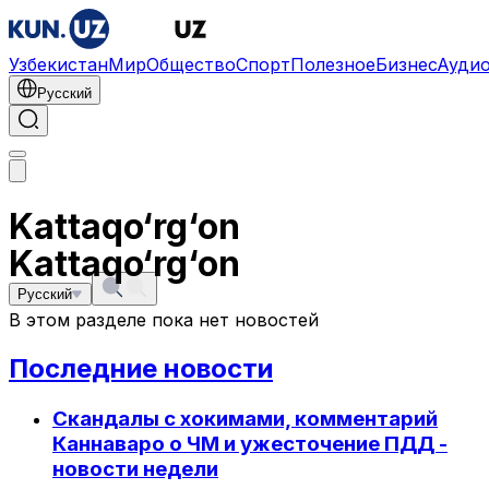
Узбекистан
Мир
Общество
Спорт
Полезное
Бизнес
Ауди
Русский
Kattaqo‘rg‘on
Kattaqo‘rg‘on
Русский
В этом разделе пока нет новостей
Последние новости
Скандалы с хокимами, комментарий
Каннаваро о ЧМ и ужесточение ПДД -
новости недели