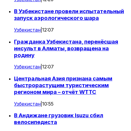
В Узбекистане провели испытательный
запуск аэрологического шара
Узбекистан
|
12:07
Гражданка Узбекистана, перенёсшая
инсульт в Алматы, возвращена на
родину
Узбекистан
|
12:07
Центральная Азия признана самым
быстрорастущим туристическим
регионом мира – отчёт WTTC
Узбекистан
|
10:55
В Андижане грузовик Isuzu сбил
велосипедиста