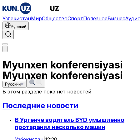
Узбекистан
Мир
Общество
Спорт
Полезное
Бизнес
Ауди
Русский
Myunxen konferensiyasi
Myunxen konferensiyasi
Русский
В этом разделе пока нет новостей
Последние новости
В Ургенче водитель BYD умышленно
протаранил несколько машин
Узбекистан
|
12:20