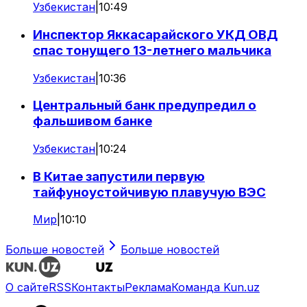
Узбекистан
|
10:49
Инспектор Яккасарайского УКД ОВД
спас тонущего 13-летнего мальчика
Узбекистан
|
10:36
Центральный банк предупредил о
фальшивом банке
Узбекистан
|
10:24
В Китае запустили первую
тайфуноустойчивую плавучую ВЭС
Мир
|
10:10
Больше новостей
Больше новостей
О сайте
RSS
Контакты
Реклама
Команда Kun.uz