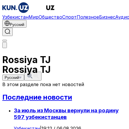
Узбекистан
Мир
Общество
Спорт
Полезное
Бизнес
Ауди
Русский
Rossiya TJ
Rossiya TJ
Русский
В этом разделе пока нет новостей
Последние новости
За июль из Москвы вернули на родину
597 узбекистанцев
Узбекистан
|
19:12 / 06.08.2026