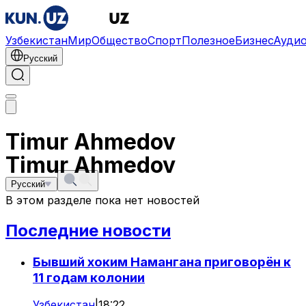
Узбекистан
Мир
Общество
Спорт
Полезное
Бизнес
Ауди
Русский
Timur Ahmedov
Timur Ahmedov
Русский
В этом разделе пока нет новостей
Последние новости
Бывший хоким Намангана приговорён к
11 годам колонии
Узбекистан
|
18:22