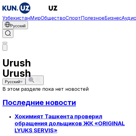
Узбекистан
Мир
Общество
Спорт
Полезное
Бизнес
Ауди
Русский
Urush
Urush
Русский
В этом разделе пока нет новостей
Последние новости
Хокимият Ташкента проверил
обращения дольщиков ЖК «ORIGINAL
LYUKS SERVIS»