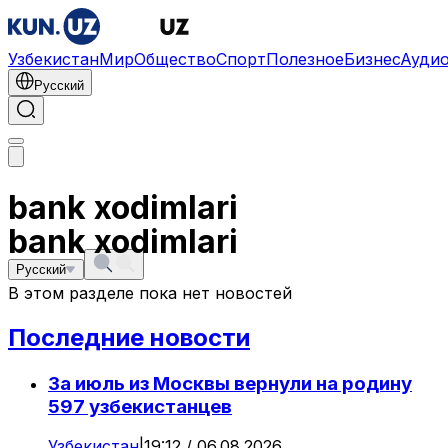
Узбекистан
Мир
Общество
Спорт
Полезное
Бизнес
Ауди
Русский
bank xodimlari
bank xodimlari
Русский
В этом разделе пока нет новостей
Последние новости
За июль из Москвы вернули на родину
597 узбекистанцев
Узбекистан
|
19:12 / 06.08.2026