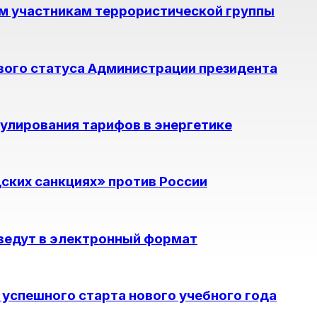
м участникам террористической группы
вого статуса Администрации президента
гулирования тарифов в энергетике
ских санкциях» против России
ведут в электронный формат
я успешного старта нового учебного года