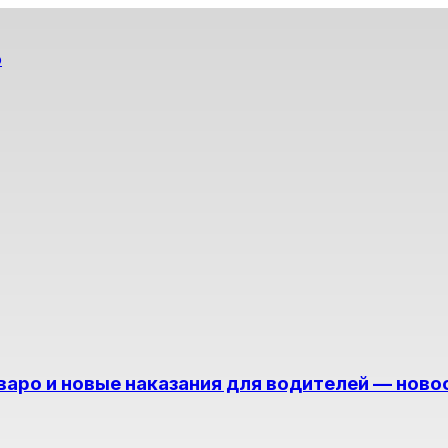
о
варо и новые наказания для водителей — ново