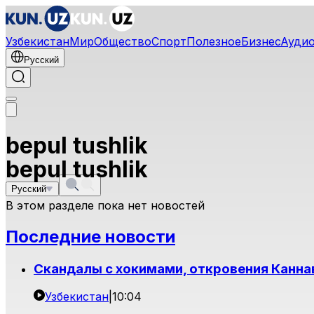
Узбекистан
Мир
Общество
Спорт
Полезное
Бизнес
Ауди
Русский
bepul tushlik
bepul tushlik
Русский
В этом разделе пока нет новостей
Последние новости
Скандалы с хокимами, откровения Канна
Узбекистан
|
10:04