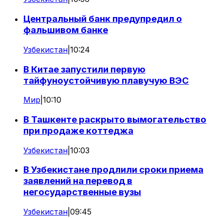
Центральный банк предупредил о
фальшивом банке
Узбекистан
|
10:24
В Китае запустили первую
тайфуноустойчивую плавучую ВЭС
Мир
|
10:10
В Ташкенте раскрыто вымогательство
при продаже коттеджа
Узбекистан
|
10:03
В Узбекистане продлили сроки приема
заявлений на перевод в
негосударственные вузы
Узбекистан
|
09:45