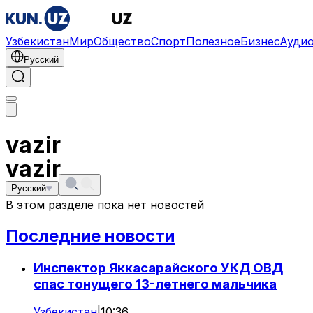
Узбекистан
Мир
Общество
Спорт
Полезное
Бизнес
Ауди
Русский
vazir
vazir
Русский
В этом разделе пока нет новостей
Последние новости
Инспектор Яккасарайского УКД ОВД
спас тонущего 13-летнего мальчика
Узбекистан
|
10:36