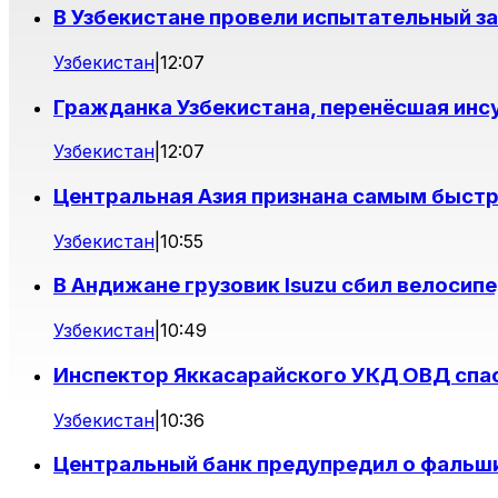
В Узбекистане провели испытательный з
Узбекистан
|
12:07
Гражданка Узбекистана, перенёсшая инс
Узбекистан
|
12:07
Центральная Азия признана самым быст
Узбекистан
|
10:55
В Андижане грузовик Isuzu сбил велосип
Узбекистан
|
10:49
Инспектор Яккасарайского УКД ОВД спас
Узбекистан
|
10:36
Центральный банк предупредил о фальш