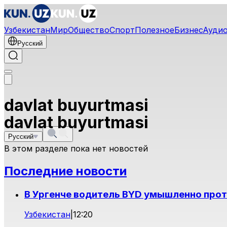
Узбекистан
Мир
Общество
Спорт
Полезное
Бизнес
Ауди
Русский
davlat buyurtmasi
davlat buyurtmasi
Русский
В этом разделе пока нет новостей
Последние новости
В Ургенче водитель BYD умышленно про
Узбекистан
|
12:20