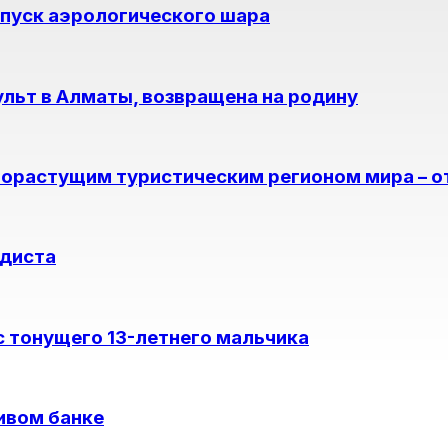
апуск аэрологического шара
ульт в Алматы, возвращена на родину
рорастущим туристическим регионом мира – 
едиста
 тонущего 13-летнего мальчика
ивом банке