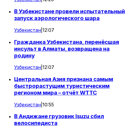
В Узбекистане провели испытательный
запуск аэрологического шара
Узбекистан
|
12:07
Гражданка Узбекистана, перенёсшая
инсульт в Алматы, возвращена на
родину
Узбекистан
|
12:07
Центральная Азия признана самым
быстрорастущим туристическим
регионом мира – отчёт WTTC
Узбекистан
|
10:55
В Андижане грузовик Isuzu сбил
велосипедиста