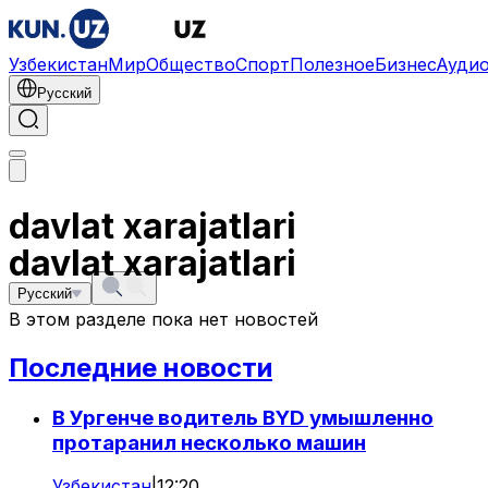
Узбекистан
Мир
Общество
Спорт
Полезное
Бизнес
Ауди
Русский
davlat xarajatlari
davlat xarajatlari
Русский
В этом разделе пока нет новостей
Последние новости
В Ургенче водитель BYD умышленно
протаранил несколько машин
Узбекистан
|
12:20