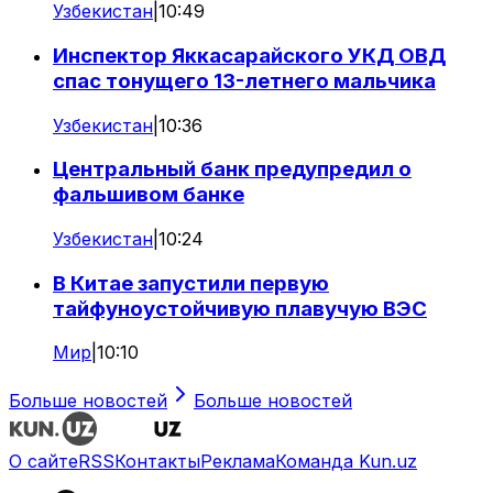
Узбекистан
|
10:49
Инспектор Яккасарайского УКД ОВД
спас тонущего 13-летнего мальчика
Узбекистан
|
10:36
Центральный банк предупредил о
фальшивом банке
Узбекистан
|
10:24
В Китае запустили первую
тайфуноустойчивую плавучую ВЭС
Мир
|
10:10
Больше новостей
Больше новостей
О сайте
RSS
Контакты
Реклама
Команда Kun.uz