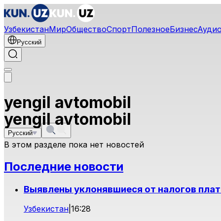
Узбекистан
Мир
Общество
Спорт
Полезное
Бизнес
Ауди
Русский
yengil avtomobil
yengil avtomobil
Русский
В этом разделе пока нет новостей
Последние новости
Выявлены уклонявшиеся от налогов плат
Узбекистан
|
16:28