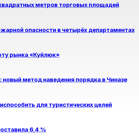
 квадратных метров торговых площадей
ожарной опасности в четырёх департаментах
оту рынка «Куйлюк»
 новый метод наведения порядка в Чиназе
способить для туристических целей
составила 6,4 %