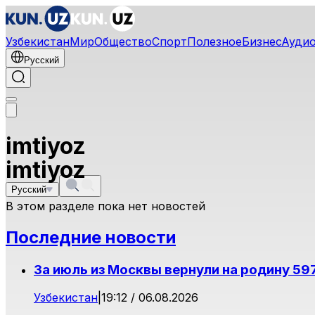
Узбекистан
Мир
Общество
Спорт
Полезное
Бизнес
Ауди
Русский
imtiyoz
imtiyoz
Русский
В этом разделе пока нет новостей
Последние новости
За июль из Москвы вернули на родину 59
Узбекистан
|
19:12 / 06.08.2026