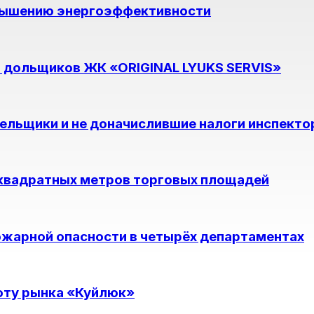
овышению энергоэффективности
 дольщиков ЖК «ORIGINAL LYUKS SERVIS»
ельщики и не доначислившие налоги инспект
 квадратных метров торговых площадей
ожарной опасности в четырёх департаментах
оту рынка «Куйлюк»