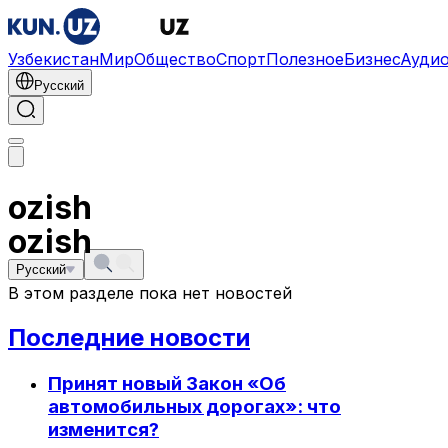
Узбекистан
Мир
Общество
Спорт
Полезное
Бизнес
Ауди
Русский
ozish
ozish
Русский
В этом разделе пока нет новостей
Последние новости
Принят новый Закон «Об
автомобильных дорогах»: что
изменится?