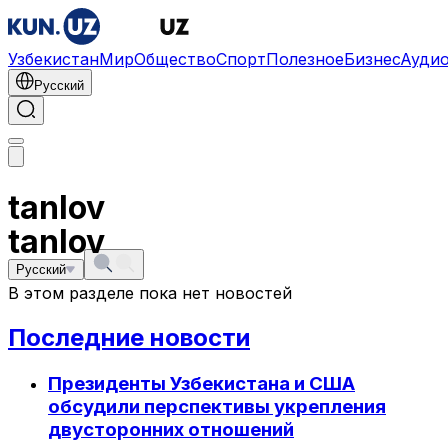
Узбекистан
Мир
Общество
Спорт
Полезное
Бизнес
Ауди
Русский
tanlov
tanlov
Русский
В этом разделе пока нет новостей
Последние новости
Президенты Узбекистана и США
обсудили перспективы укрепления
двусторонних отношений