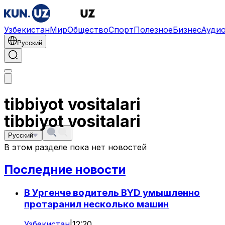
Узбекистан
Мир
Общество
Спорт
Полезное
Бизнес
Ауди
Русский
tibbiyot vositalari
tibbiyot vositalari
Русский
В этом разделе пока нет новостей
Последние новости
В Ургенче водитель BYD умышленно
протаранил несколько машин
Узбекистан
|
12:20