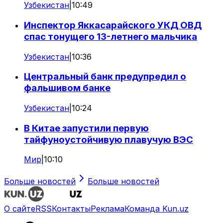
Узбекистан
|
10:49
Инспектор Яккасарайского УКД ОВД
спас тонущего 13-летнего мальчика
Узбекистан
|
10:36
Центральный банк предупредил о
фальшивом банке
Узбекистан
|
10:24
В Китае запустили первую
тайфуноустойчивую плавучую ВЭС
Мир
|
10:10
Больше новостей
Больше новостей
О сайте
RSS
Контакты
Реклама
Команда Kun.uz