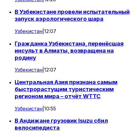
В Узбекистане провели испытательный
запуск аэрологического шара
Узбекистан
|
12:07
Гражданка Узбекистана, перенёсшая
инсульт в Алматы, возвращена на
родину
Узбекистан
|
12:07
Центральная Азия признана самым
быстрорастущим туристическим
регионом мира – отчёт WTTC
Узбекистан
|
10:55
В Андижане грузовик Isuzu сбил
велосипедиста