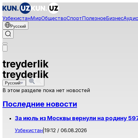
Узбекистан
Мир
Общество
Спорт
Полезное
Бизнес
Ауди
Русский
treyderlik
treyderlik
Русский
В этом разделе пока нет новостей
Последние новости
За июль из Москвы вернули на родину 59
Узбекистан
|
19:12 / 06.08.2026