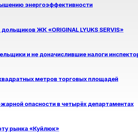
овышению энергоэффективности
 дольщиков ЖК «ORIGINAL LYUKS SERVIS»
ельщики и не доначислившие налоги инспект
 квадратных метров торговых площадей
ожарной опасности в четырёх департаментах
оту рынка «Куйлюк»