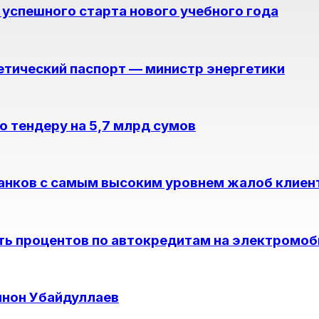
я успешного старта нового учебного года
етический паспорт — министр энергетики
о тендеру на 5,7 млрд сумов
банков с самым высоким уровнем жалоб клиен
ть процентов по автокредитам на электромоб
ннон Убайдуллаев