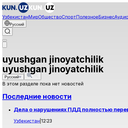
Узбекистан
Мир
Общество
Спорт
Полезное
Бизнес
Ауди
Русский
uyushgan jinoyatchilik
uyushgan jinoyatchilik
Русский
В этом разделе пока нет новостей
Последние новости
Дела о нарушениях ПДД полностью пере
Узбекистан
|
12:23